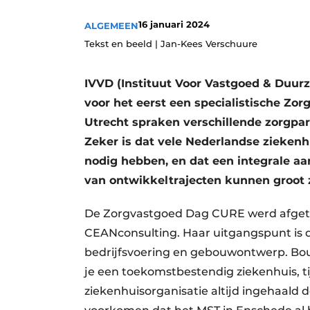
Privacy / Cookie statement
16 januari 2024
ALGEMEEN
Vacature aanmelden
Tekst en beeld | Jan-Kees Verschuure
Vacatures
IVVD (Instituut Voor Vastgoed & Duu
Video’s
voor het eerst een specialistische Zor
Utrecht spraken verschillende zorgpar
Zeker is dat vele Nederlandse zieken
nodig hebben, en dat een integrale aan
van ontwikkeltrajecten kunnen groot z
De Zorgvastgoed Dag CURE werd afget
CEANconsulting. Haar uitgangspunt is 
bedrijfsvoering en gebouwontwerp. Bo
je een toekomstbestendig ziekenhuis, ti
ziekenhuisorganisatie altijd ingehaald