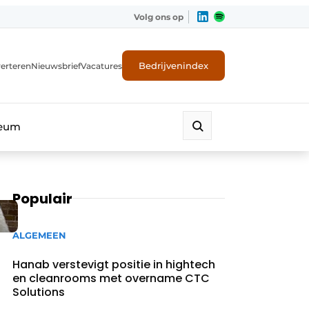
Volg ons op
Bedrijvenindex
erteren
Nieuwsbrief
Vacatures
leum
Populair
ALGEMEEN
Hanab verstevigt positie in hightech
en cleanrooms met overname CTC
Solutions