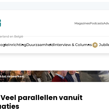
Magazines
Podcasts
Adv
erland en België
bouw en ontwikkeling in de zorg
logie
Inrichting
Duurzaamheid
Interview & Columns
Jubi
d tot netwerken.
Veel parallellen vanuit
uaties