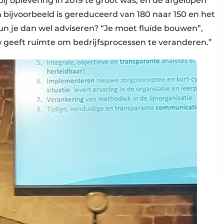
j oplevering in 2019 te groot was, en de afgelopen
en bijvoorbeeld is gereduceerd van 180 naar 150 en het
un je dan wel adviseren? “Je moet fluïde bouwen”,
 geeft ruimte om bedrijfsprocessen te veranderen.”