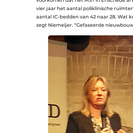
voorkomen dat het MST in Enschede al bi
vier jaar het aantal poliklinische ruimt
aantal IC-bedden van 42 naar 28. Wat k
zegt Niemeijer. “Gefaseerde nieuwbouw