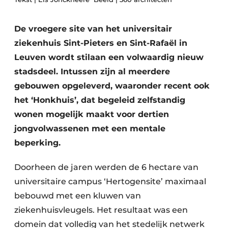
Podcasts
Privéklinieken
Privacy / Cookie statement
De vroegere site van het universitair
Laboratoria
Vacature aanmelden
ziekenhuis Sint-Pieters en Sint-Rafaël in
Leuven wordt stilaan een volwaardig nieuw
Vacatures
stadsdeel. Intussen zijn al meerdere
Video’s
gebouwen opgeleverd, waaronder recent ook
het ‘Honkhuis’, dat begeleid zelfstandig
wonen mogelijk maakt voor dertien
jongvolwassenen met een mentale
beperking.
Doorheen de jaren werden de 6 hectare van
universitaire campus ‘Hertogensite’ maximaal
bebouwd met een kluwen van
ziekenhuisvleugels. Het resultaat was een
domein dat volledig van het stedelijk netwerk