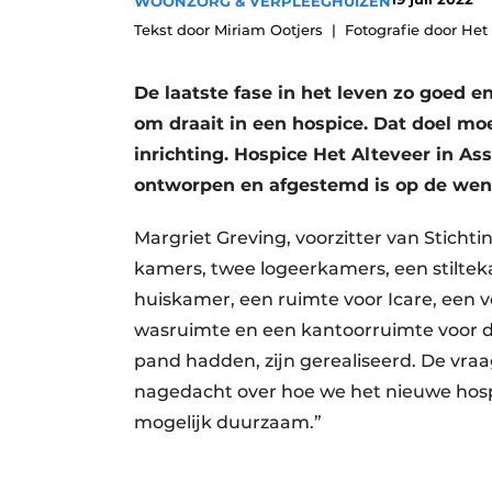
WOONZORG & VERPLEEGHUIZEN
Privacy / Cookie statement
Tekst door Miriam Ootjers
Fotografie door Het
Vacature aanmelden
De laatste fase in het leven zo goed e
Vacatures
om draait in een hospice. Dat doel mo
Video’s
inrichting. Hospice Het Alteveer in A
ontworpen en afgestemd is op de wen
Margriet Greving, voorzitter van Sticht
kamers, twee logeerkamers, een stilte
huiskamer, een ruimte voor Icare, een v
wasruimte en een kantoorruimte voor de
pand hadden, zijn gerealiseerd. De vra
nagedacht over hoe we het nieuwe hosp
mogelijk duurzaam.”