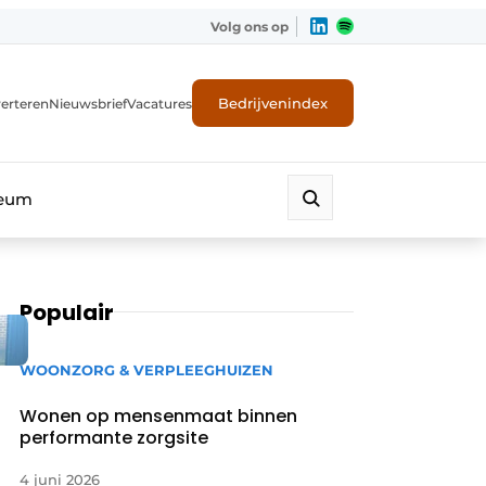
Volg ons op
Bedrijvenindex
erteren
Nieuwsbrief
Vacatures
leum
Populair
WOONZORG & VERPLEEGHUIZEN
Wonen op mensenmaat binnen
performante zorgsite
4 juni 2026