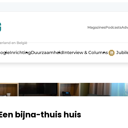
Magazines
Podcasts
Adv
erland en België
bouw en ontwikkeling in de zorg
logie
Inrichting
Duurzaamheid
Interview & Columns
Jubi
Een bijna-thuis huis