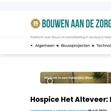
Aanmelden
Algemene voorwaarden
Bedrijven
Platform over bouw en ontwikkeling in de zorg in Ned
Bouwen aan de Zorg | Vakblad over 
Algemeen
Bouwprojecten
Techno
Contact
Direct contact
Evenement aanmelden
Jaarboek
Welkom in een huiselijke sfeer.
Jubileumboek
Meest gelezen
Hospice Het Alteveer: 
Nieuwsbrief
Podcasts
19 juli 2022