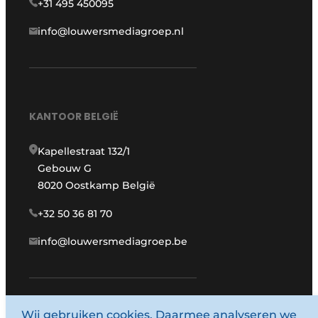
+31 495 450095
info@louwersmediagroep.nl
KANTOOR BELGIË
Kapellestraat 132/1
Gebouw G
8020 Oostkamp België
+32 50 36 81 70
info@louwersmediagroep.be
www.louwersmediagroep.com
Wij gebruiken cookies. Daarmee analyseren we