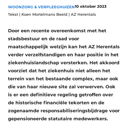
Podcasts
Privéklinieken
10 oktober 2023
WOONZORG & VERPLEEGHUIZEN
Privacy / Cookie statement
Tekst | Koen Mortelmans Beeld | AZ Herentals
Laboratoria
Vacature aanmelden
Door een recente overeenkomst met het
Vacatures
stadsbestuur en de raad voor
Video’s
maatschappelijk welzijn kan het AZ Herentals
verder verzelfstandigen en haar positie in het
ziekenhuislandschap versterken. Het akkoord
voorziet dat het ziekenhuis niet alleen het
terrein van het bestaande complex, maar ook
die van haar nieuwe site zal verwerven. Ook
is er een definitieve regeling getroffen over
de historische financiële tekorten en de
zogenaamde responsabiliseringsbijdrage voor
gepensioneerde statutaire medewerkers.