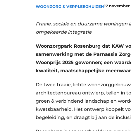
17 november
Privacy / Cookie statement
WOONZORG & VERPLEEGHUIZEN
Vacature aanmelden
Fraaie, sociale en duurzame woningen i
Vacatures
omgekeerde integratie
Video’s
Woonzorgpark Rosenburg dat KAW voo
samenwerking met de Parnassia Zorgg
Woonprijs 2025 gewonnen; een waarde
kwaliteit, maatschappelijke meerwaa
De twee fraaie, lichte woonzorggebou
architectenbureau ontwierp, tellen in t
groen & verbindend landschap en wor
kwetsbaarheid. Het ontwerp koppelt vol
begeleiding, en draagt bij aan de inclu