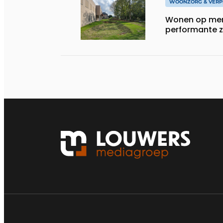
WOONZORG & VERP
Wonen op me
performante z