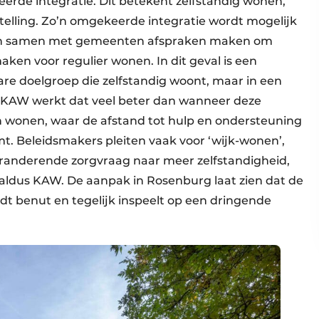
rde integratie. Dit betekent zelfstandig wonen,
telling. Zo’n omgekeerde integratie wordt mogelijk
ngen samen met gemeenten afspraken maken om
ken voor regulier wonen. In dit geval is een
e doelgroep die zelfstandig woont, maar in een
s KAW werkt dat veel beter dan wanneer deze
 wonen, waar de afstand tot hulp en ondersteuning
mt. Beleidsmakers pleiten vaak voor ‘wijk-wonen’,
eranderende zorgvraag naar meer zelfstandigheid,
, aldus KAW. De aanpak in Rosenburg laat zien dat de
dt benut en tegelijk inspeelt op een dringende