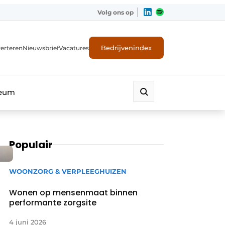
Volg ons op
Bedrijvenindex
erteren
Nieuwsbrief
Vacatures
leum
Populair
WOONZORG & VERPLEEGHUIZEN
Wonen op mensenmaat binnen
performante zorgsite
4 juni 2026