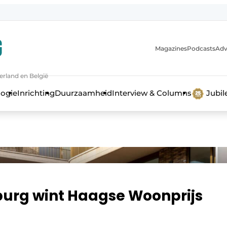
Magazines
Podcasts
Adv
erland en België
bouw en ontwikkeling in de zorg
logie
Inrichting
Duurzaamheid
Interview & Columns
Jubi
urg wint Haagse Woonprijs