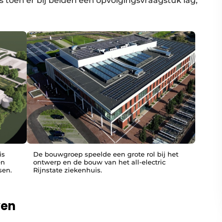
toen er bij beiden een opvolgingsvraagstuk lag,
is
De bouwgroep speelde een grote rol bij het
en
ontwerp en de bouw van het all-electric
sen.
Rijnstate ziekenhuis.
ven