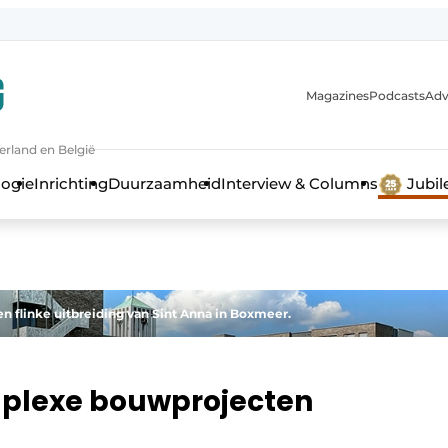
Magazines
Podcasts
Adv
erland en België
bouw en ontwikkeling in de zorg
logie
Inrichting
Duurzaamheid
Interview & Columns
Jubi
flinke uitbreiding van Sint Anna in Boxmeer.
omplexe bouwprojecten