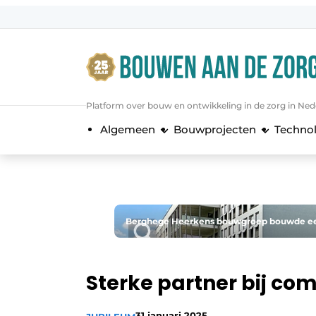
Aanmelden
Algemene voorwaarden
Bedrijven
Platform over bouw en ontwikkeling in de zorg in Ned
Bouwen aan de Zorg | Vakblad over 
Algemeen
Bouwprojecten
Techno
Contact
Direct contact
Evenement aanmelden
Jaarboek
Berghege Heerkens bouwgroep bouwde een 
Jubileumboek
Meest gelezen
Sterke partner bij c
Nieuwsbrief
Podcasts
31 januari 2025