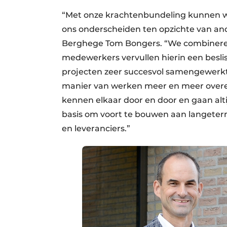
“Met onze krachtenbundeling kunnen w
ons onderscheiden ten opzichte van and
Berghege Tom Bongers. “We combineren
medewerkers vervullen hierin een besl
projecten zeer succesvol samengewerkt e
manier van werken meer en meer over
kennen elkaar door en door en gaan alti
basis om voort te bouwen aan langete
en leveranciers.”