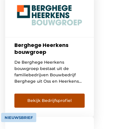
Berghege Heerkens
bouwgroep
De Berghege Heerkens
bouwgroep bestaat uit de
familiebedrijven Bouwbedrijf
Berghege uit Oss en Heerkens
van Bavel Bouw uit Tilburg. Onze
bouwgroep behoort tot de top
van Nederlandse bouwbedrijven.
Bekijk Bedrijfsprofiel
Wij richten ons op utiliteitsbouw
en dan met name op de
NIEUWSBRIEF
sectoren zorg, onderwijs en
wetenschap, industrie en