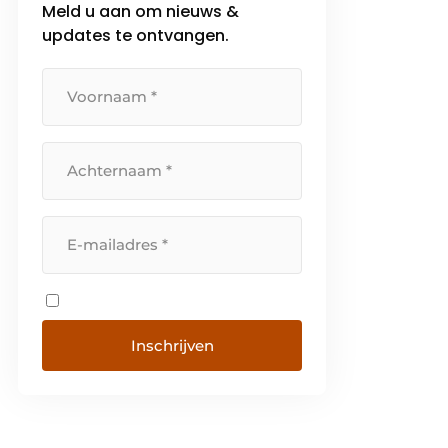
Meld u aan om nieuws &
bedrijven, maatschappelijk
vastgoed en retail. Daarnaast zijn
updates te ontvangen.
we actief […]