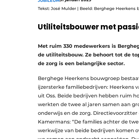
JUBILEUM
Privacy / Cookie statement
Tekst: José Mulder | Beeld: Berghege Heerkens
Vacature aanmelden
Utiliteitsbouwer met passi
Vacatures
Video’s
Met ruim 330 medewerkers is Bergheg
de utiliteitsbouw. Ze behoort tot de
de zorg is een belangrijke sector.
Berghege Heerkens bouwgroep bestaat,
ijzersterke familiebedrijven: Heerkens
uit Oss. Beide bedrijven hebben ruim ho
werkten de twee al jaren samen aan gr
onderwijs en de zorg. Directievoorzitte
Kamermans: “De families achter de twee
werkwijze van beide bedrijven komen ov