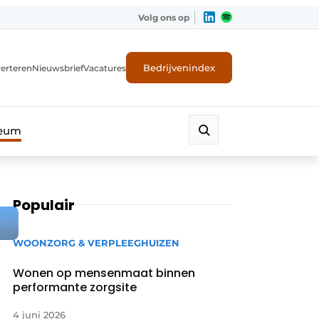
Volg ons op
Bedrijvenindex
erteren
Nieuwsbrief
Vacatures
leum
Populair
WOONZORG & VERPLEEGHUIZEN
Wonen op mensenmaat binnen
performante zorgsite
4 juni 2026