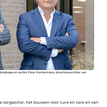
Berghege en rechts Peter Kamermans, directievoorzitter van
e zorgsector, het bouwen voor cure en care en van