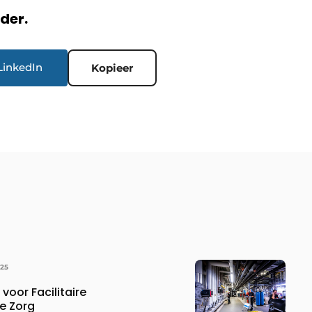
rder.
LinkedIn
Kopieer
025
voor Facilitaire
e Zorg