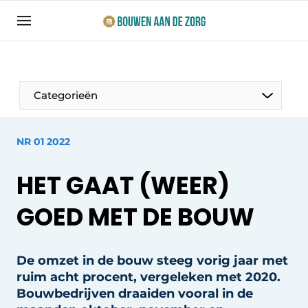
Aanmelden
Algemene voorwaarden
Bedrijven
Categorieën
Bouwen aan de Zorg | Vakblad over bouw en
ontwikkeling in de zorg
NR 01 2022
Contact
Productinformatie
Direct contact
HET GAAT (WEER)
Evenementen
Evenement aanmelden
GOED MET DE BOUW
Jaarboek
Jubileumboek
Ziekenhuizen
De omzet in de bouw steeg vorig jaar met
Meest gelezen
ruim acht procent, vergeleken met 2020.
Woonzorg & Verpleeghuizen
Nieuwsbrief
Bouwbedrijven draaiden vooral in de