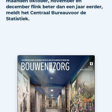
maanden oktober, november en
Podcasts
Privéklinieken
december flink beter dan een jaar eerder,
Privacy / Cookie statement
meldt het Centraal Bureauvoor de
Laboratoria
Statistiek.
Vacature aanmelden
Vacatures
Video’s