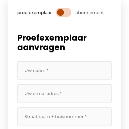
proefexemplaar
abonnement
Proefexemplaar
aanvragen
Uw
naam
*
Uw
e-
mailadres
*
Straatnaam
+
huisnummer
*