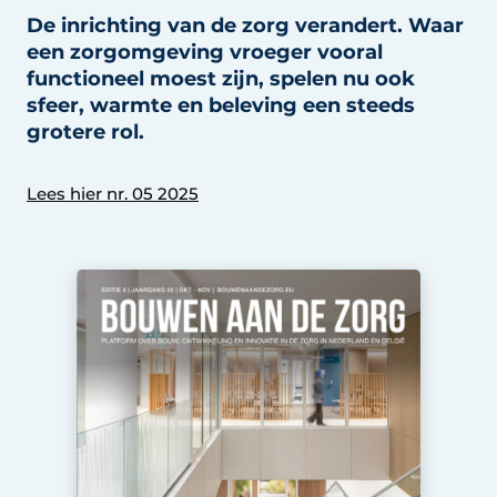
Podcasts
Privéklinieken
De inrichting van de zorg verandert. Waar
Privacy / Cookie statement
een zorgomgeving vroeger vooral
Laboratoria
functioneel moest zijn, spelen nu ook
Vacature aanmelden
sfeer, warmte en beleving een steeds
Vacatures
grotere rol.
Video’s
Lees hier nr. 05 2025