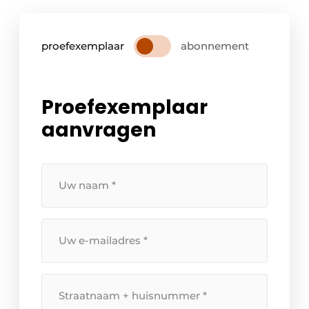
proefexemplaar
abonnement
Proefexemplaar
aanvragen
Uw
naam
*
Uw
e-
mailadres
*
Straatnaam
+