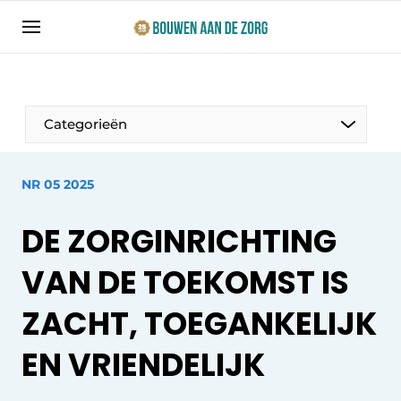
Aanmelden
Algemene voorwaarden
Bedrijven
Categorieën
Bouwen aan de Zorg | Vakblad over bouw en
ontwikkeling in de zorg
NR 05 2025
Contact
Productinformatie
Direct contact
DE ZORGINRICHTING
Evenementen
Evenement aanmelden
VAN DE TOEKOMST IS
Jaarboek
ZACHT, TOEGANKELIJK
Jubileumboek
Ziekenhuizen
Meest gelezen
EN VRIENDELIJK
Woonzorg & Verpleeghuizen
Nieuwsbrief