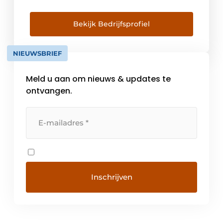
interieurontwerpers en stylisten creëren
samen met u de omgeving waarin uw
bezoekers, bewoners en werknemers zich
Bekijk Bedrijfsprofiel
vertrouwd en thuis voelen. Kom onze
uitgebreide collectie bekijken en maak
NIEUWSBRIEF
kennis met onze visie op Hospitality […]
Meld u aan om nieuws & updates te
ontvangen.