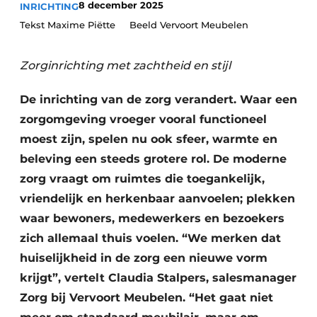
8 december 2025
INRICHTING
Podcasts
Privéklinieken
Tekst Maxime Piëtte Beeld Vervoort Meubelen
Privacy / Cookie statement
Laboratoria
Vacature aanmelden
Zorginrichting met zachtheid en stijl
Vacatures
De inrichting van de zorg verandert. Waar een
Video’s
zorgomgeving vroeger vooral functioneel
moest zijn, spelen nu ook sfeer, warmte en
beleving een steeds grotere rol. De moderne
zorg vraagt om ruimtes die toegankelijk,
vriendelijk en herkenbaar aanvoelen; plekken
waar bewoners, medewerkers en bezoekers
zich allemaal thuis voelen. “We merken dat
huiselijkheid in de zorg een nieuwe vorm
krijgt”, vertelt Claudia Stalpers, salesmanager
Zorg bij Vervoort Meubelen. “Het gaat niet