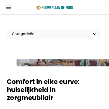
Aanmelden
Algemene voorwaarden
Bedrijven
Categorieën
Bouwen aan de Zorg | Vakblad over bouw en
ontwikkeling in de zorg
Contact
Productinformatie
Direct contact
Evenementen
Evenement aanmelden
Jaarboek
Comfort in elke curve:
Jubileumboek
huiselijkheid in
Ziekenhuizen
Meest gelezen
zorgmeubilair
Woonzorg & Verpleeghuizen
Nieuwsbrief