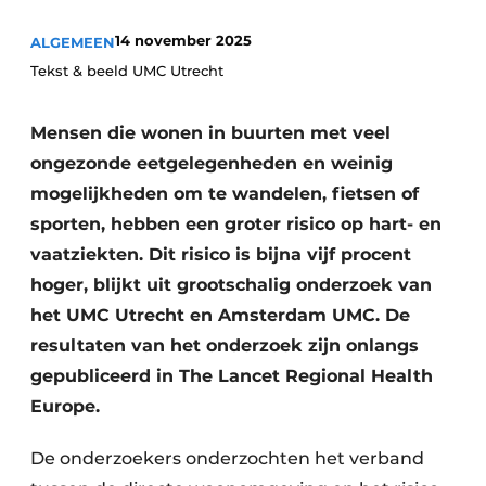
Podcasts
Privéklinieken
14 november 2025
ALGEMEEN
Privacy / Cookie statement
Laboratoria
Tekst & beeld UMC Utrecht
Vacature aanmelden
Vacatures
Mensen die wonen in buurten met veel
Video’s
ongezonde eetgelegenheden en weinig
mogelijkheden om te wandelen, fietsen of
sporten, hebben een groter risico op hart- en
vaatziekten. Dit risico is bijna vijf procent
hoger, blijkt uit grootschalig onderzoek van
het UMC Utrecht en Amsterdam UMC. De
resultaten van het onderzoek zijn onlangs
gepubliceerd in The Lancet Regional Health
Europe.
De onderzoekers onderzochten het verband