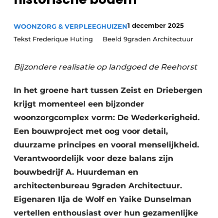
Podcasts
Privéklinieken
Privacy / Cookie statement
1 december 2025
WOONZORG & VERPLEEGHUIZEN
Laboratoria
Vacature aanmelden
Tekst Frederique Huting Beeld 9graden Architectuur
Vacatures
Bijzondere realisatie op landgoed de Reehorst
Video’s
In het groene hart tussen Zeist en Driebergen
krijgt momenteel een bijzonder
woonzorgcomplex vorm: De Wederkerigheid.
Een bouwproject met oog voor detail,
duurzame principes en vooral menselijkheid.
Verantwoordelijk voor deze balans zijn
bouwbedrijf A. Huurdeman en
architectenbureau 9graden Architectuur.
Eigenaren Ilja de Wolf en Yaike Dunselman
vertellen enthousiast over hun gezamenlijke