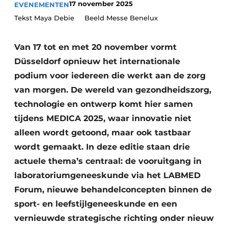
17 november 2025
EVENEMENTEN
Podcasts
Privéklinieken
Tekst Maya Debie Beeld Messe Benelux
Privacy / Cookie statement
Laboratoria
Vacature aanmelden
Van 17 tot en met 20 november vormt
Vacatures
Düsseldorf opnieuw het internationale
Video’s
podium voor iedereen die werkt aan de zorg
van morgen. De wereld van gezondheidszorg,
technologie en ontwerp komt hier samen
tijdens MEDICA 2025, waar innovatie niet
alleen wordt getoond, maar ook tastbaar
wordt gemaakt. In deze editie staan drie
actuele thema’s centraal: de vooruitgang in
laboratoriumgeneeskunde via het LABMED
Forum, nieuwe behandelconcepten binnen de
sport- en leefstijlgeneeskunde en een
vernieuwde strategische richting onder nieuw