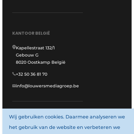
KANTOOR BELGIË
Kapellestraat 132/1
Gebouw G
8020 Oostkamp België
+32 50 36 81 70
info@louwersmediagroep.be
www.louwersmediagroep.com
Wij gebruiken cookies. Daarmee analyseren we
het gebruik van de website en verbeteren we
© 1987 - 2026 Louwersmediagroep.