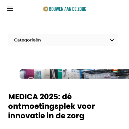
Aanmelden
Algemene voorwaarden
Bedrijven
Categorieën
Bouwen aan de Zorg | Vakblad over bouw en
ontwikkeling in de zorg
Contact
Productinformatie
Direct contact
Evenementen
Evenement aanmelden
Jaarboek
MEDICA 2025: dé
Jubileumboek
ontmoetingsplek voor
Ziekenhuizen
Meest gelezen
innovatie in de zorg
Woonzorg & Verpleeghuizen
Nieuwsbrief