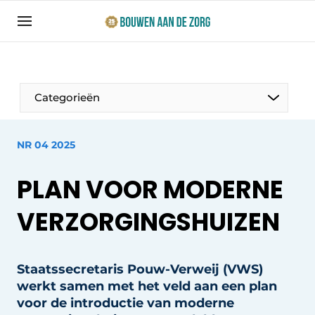
Aanmelden
Algemene voorwaarden
Bedrijven
Categorieën
Bouwen aan de Zorg | Vakblad over bouw en
ontwikkeling in de zorg
NR 04 2025
Contact
Productinformatie
Direct contact
PLAN VOOR MODERNE
Evenementen
Evenement aanmelden
VERZORGINGSHUIZEN
Jaarboek
Jubileumboek
Ziekenhuizen
Staatssecretaris Pouw-Verweij (VWS)
Meest gelezen
werkt samen met het veld aan een plan
Woonzorg & Verpleeghuizen
Nieuwsbrief
voor de introductie van moderne