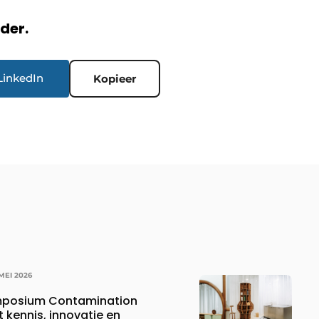
rder.
LinkedIn
Kopieer
MEI 2026
mposium Contamination
 kennis, innovatie en