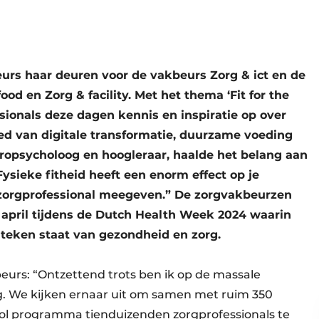
rs haar deuren voor de vakbeurs Zorg & ict en de
d en Zorg & facility. Met het thema ‘Fit for the
sionals deze dagen kennis en inspiratie op over
ed van digitale transformatie, duurzame voeding
europsycholoog en hoogleraar, haalde het belang aan
“Fysieke fitheid heeft een enorm effect op je
e zorgprofessional meegeven.” De zorgvakbeurzen
 april tijdens de Dutch Health Week 2024 waarin
t teken staat van gezondheid en zorg.
eurs: “Ontzettend trots ben ik op de massale
. We kijken ernaar uit om samen met ruim 350
ol programma tienduizenden zorgprofessionals te