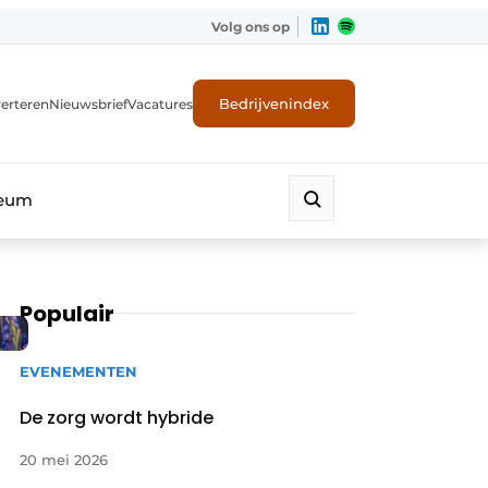
Volg ons op
Bedrijvenindex
erteren
Nieuwsbrief
Vacatures
leum
Populair
EVENEMENTEN
De zorg wordt hybride
20 mei 2026