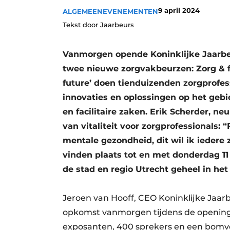
9 april 2024
Privacy / Cookie statement
ALGEMEEN
EVENEMENTEN
Tekst door Jaarbeurs
Vacature aanmelden
Vacatures
Vanmorgen opende Koninklijke Jaarbeu
Video’s
twee nieuwe zorgvakbeurzen: Zorg & foo
future’ doen tienduizenden zorgprofes
innovaties en oplossingen op het gebi
en facilitaire zaken. Erik Scherder, n
van vitaliteit voor zorgprofessionals: 
mentale gezondheid, dit wil ik ieder
vinden plaats tot en met donderdag 11
de stad en regio Utrecht geheel in he
Jeroen van Hooff, CEO Koninklijke Jaarb
opkomst vanmorgen tijdens de opening
exposanten, 400 sprekers en een bomv