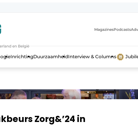
Magazines
Podcasts
Adv
erland en België
bouw en ontwikkeling in de zorg
logie
Inrichting
Duurzaamheid
Interview & Columns
Jubi
akbeurs Zorg&’24 in