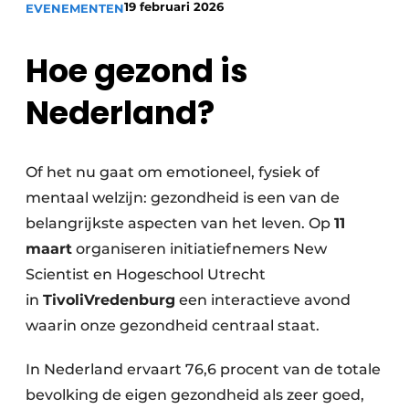
19 februari 2026
EVENEMENTEN
Podcasts
Privéklinieken
Privacy / Cookie statement
Hoe gezond is
Laboratoria
Vacature aanmelden
Nederland?
Vacatures
Video’s
Of het nu gaat om emotioneel, fysiek of
mentaal welzijn: gezondheid is een van de
belangrijkste aspecten van het leven. Op
11
maart
organiseren initiatiefnemers New
Scientist en Hogeschool Utrecht
in
TivoliVredenburg
een interactieve avond
waarin onze gezondheid centraal staat.
In Nederland ervaart 76,6 procent van de totale
bevolking de eigen gezondheid als zeer goed,