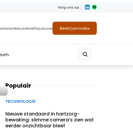
Volg ons op
Bedrijvenindex
erteren
Nieuwsbrief
Vacatures
leum
Populair
TECHNOLOGIE
Nieuwe standaard in hartzorg-
bewaking: slimme camera’s zien wat
eerder onzichtbaar bleef