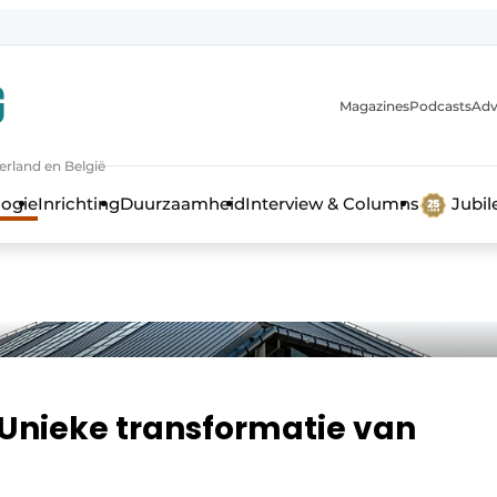
Magazines
Podcasts
Adv
erland en België
bouw en ontwikkeling in de zorg
logie
Inrichting
Duurzaamheid
Interview & Columns
Jubi
Unieke transformatie van