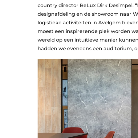
country director BeLux Dirk Desimpel. 
designafdeling en de showroom naar Wa
logistieke activiteiten in Avelgem ble
moest een inspirerende plek worden waa
wereld op een intuïtieve manier kunne
hadden we eveneens een auditorium, op