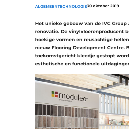
30 oktober 2019
Privacy / Cookie statement
ALGEMEEN
TECHNOLOGIE
Vacature aanmelden
Het unieke gebouw van de IVC Group 
Vacatures
renovatie. De vinylvloerenproducent
Video’s
hoekige vormen en reusachtige hellen
nieuw Flooring Development Centre. B
toekomstgericht kleedje gestopt worde
esthetische en functionele uitdaginge