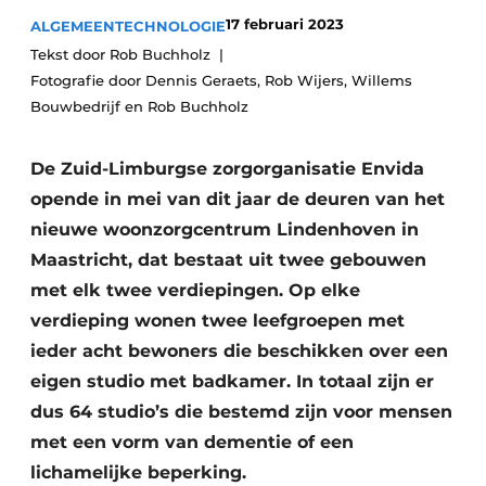
Podcasts
Privéklinieken
17 februari 2023
ALGEMEEN
TECHNOLOGIE
Privacy / Cookie statement
Tekst door Rob Buchholz
Laboratoria
Fotografie door Dennis Geraets, Rob Wijers, Willems
Vacature aanmelden
Bouwbedrijf en Rob Buchholz
Vacatures
Video’s
De Zuid-Limburgse zorgorganisatie Envida
opende in mei van dit jaar de deuren van het
nieuwe woonzorgcentrum Lindenhoven in
Maastricht, dat bestaat uit twee gebouwen
met elk twee verdiepingen. Op elke
verdieping wonen twee leefgroepen met
ieder acht bewoners die beschikken over een
eigen studio met badkamer. In totaal zijn er
dus 64 studio’s die bestemd zijn voor mensen
met een vorm van dementie of een
lichamelijke beperking.