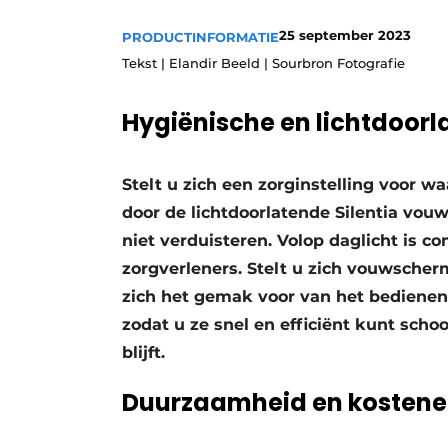
Privacy / Cookie statement
25 september 2023
PRODUCTINFORMATIE
Vacature aanmelden
Tekst | Elandir Beeld | Sourbron Fotografie
Vacatures
Hygiënische en lichtdoo
Video’s
Stelt u zich een zorginstelling voor 
door de lichtdoorlatende Silentia vo
niet verduisteren. Volop daglicht is c
zorgverleners. Stelt u zich vouwscherm
zich het gemak voor van het bediene
zodat u ze snel en efficiënt kunt sc
blijft.
Duurzaamheid en kostenef