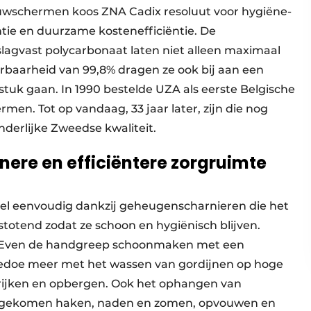
 vouwschermen koos ZNA Cadix resoluut voor hygiëne-
ntie en duurzame kostenefficiëntie. De
lagvast polycarbonaat laten niet alleen maximaal
rbaarheid van 99,8% dragen ze ook bij aan een
tuk gaan. In 1990 bestelde UZA als eerste ­Belgische
men. Tot op vandaag, 33 jaar later, zijn die nog
onderlijke Zweedse kwaliteit.
nere en efficiëntere zorgruimte
el eenvoudig dankzij geheugenscharnieren die het
stotend zodat ze schoon en hygiënisch blijven.
. Even de handgreep schoonmaken met een
gedoe meer met het wassen van gordijnen op hoge
trijken en opbergen. Ook het ophangen van
 losgekomen haken, naden en zomen, opvouwen en