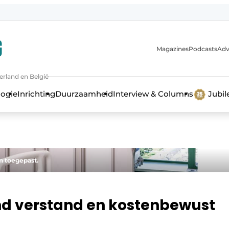
Magazines
Podcasts
Adv
erland en België
bouw en ontwikkeling in de zorg
logie
Inrichting
Duurzaamheid
Interview & Columns
Jubi
n toegepast.
nd verstand en kostenbewust