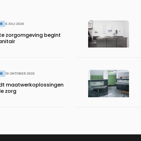
IE
6 JULI 2026
te zorgomgeving begint
anitair
IE
10 OKTOBER 2025
dt maatwerkoplossingen
de zorg