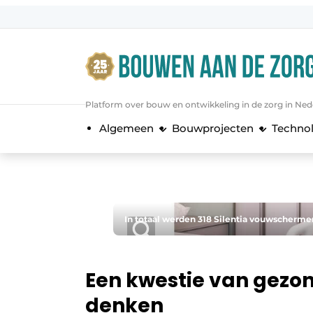
Aanmelden
Algemene voorwaarden
Bedrijven
Platform over bouw en ontwikkeling in de zorg in Ned
Bouwen aan de Zorg | Vakblad over 
Algemeen
Bouwprojecten
Techno
Contact
Direct contact
Evenement aanmelden
Jaarboek
In totaal werden 318 Silentia vouwscherme
Jubileumboek
Meest gelezen
Een kwestie van gezo
Nieuwsbrief
denken
Podcasts