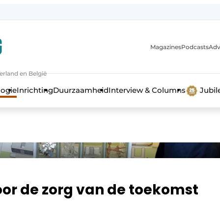
Magazines
Podcasts
Adv
erland en België
bouw en ontwikkeling in de zorg
logie
Inrichting
Duurzaamheid
Interview & Columns
Jubi
r de zorg van de toekomst