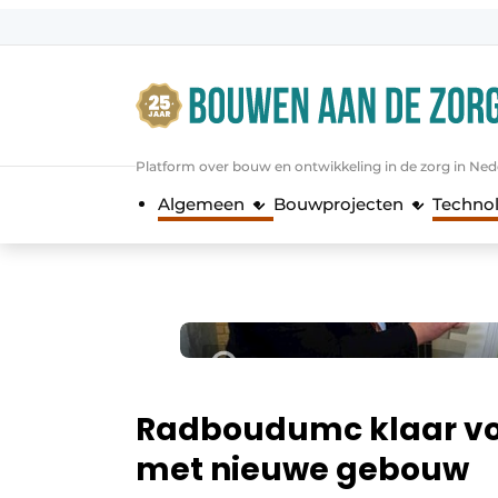
Aanmelden
Algemene voorwaarden
Bedrijven
Platform over bouw en ontwikkeling in de zorg in Ned
Bouwen aan de Zorg | Vakblad over 
Algemeen
Bouwprojecten
Techno
Contact
Direct contact
Evenement aanmelden
Jaarboek
Jubileumboek
Meest gelezen
Radboudumc klaar voo
Nieuwsbrief
met nieuwe gebouw
Podcasts