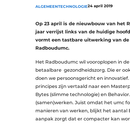
24 april 2019
Privacy / Cookie statement
ALGEMEEN
TECHNOLOGIE
Vacature aanmelden
Op 23 april is de nieuwbouw van het R
Vacatures
jaar verrijst links van de huidige h
Video’s
vormt een tastbare uitwerking van de 
Radboudumc.
Het Radboudumc wil vooroplopen in de
betaalbare gezondheidszorg. Die er ook
doen we persoonsgericht en innovatief
principes zijn vertaald naar een Master
Bytes (slimme technologie) en Behavior.
(samen)werken. Juist omdat het umc for
manieren van werken, blijkt het aanta
aanpak zorgt dat er compacter kan w