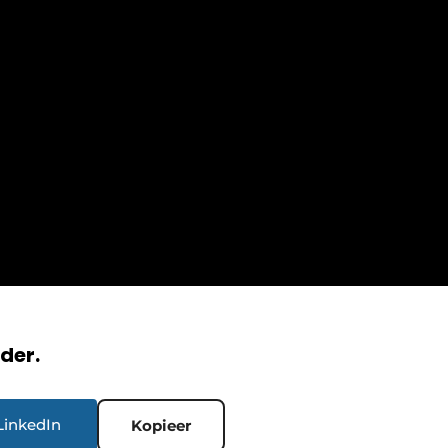
rder.
LinkedIn
Kopieer