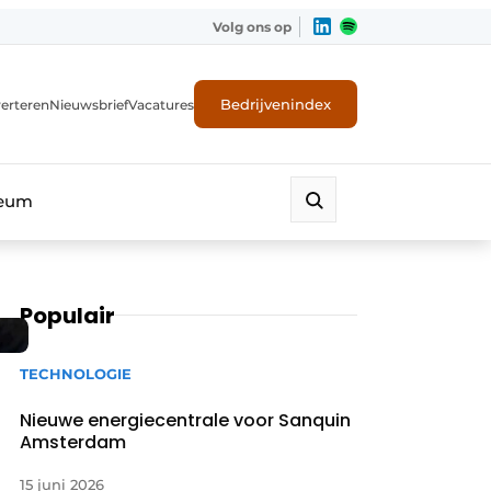
Volg ons op
Bedrijvenindex
erteren
Nieuwsbrief
Vacatures
leum
Populair
TECHNOLOGIE
Nieuwe energiecentrale voor Sanquin
Amsterdam
15 juni 2026