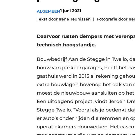
Privacy / Cookie statement
1 juni 2021
ALGEMEEN
Vacature aanmelden
Tekst door Irene Teunissen
Fotografie door Ir
Vacatures
Daarvoor rusten dempers met verenpak
Video’s
technisch hoogstandje.
Bouwbedrijf Aan de Stegge in Twello, da
bouw van parkeergarages, heeft het cas
gasthuis werd in 2015 al rekening geh
extra bouwlagen bovenop het dak van de
moest de nieuwbouw aansluiten op het
Een uitdagend project, vindt Jeroen D
Stegge Twello. “Vooral als je bedenkt d
er auto’s onder rijden die remmen en op
operatiekamers doorwerken. Het casco 