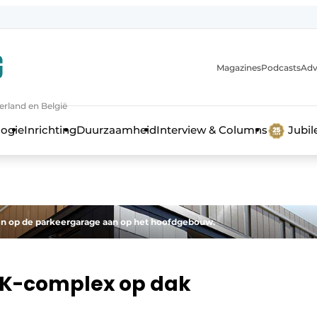
Magazines
Podcasts
Adv
erland en België
bouw en ontwikkeling in de zorg
logie
Inrichting
Duurzaamheid
Interview & Columns
Jubi
en op de parkeergarage aan op het hoofdgebouw.
OK-complex op dak