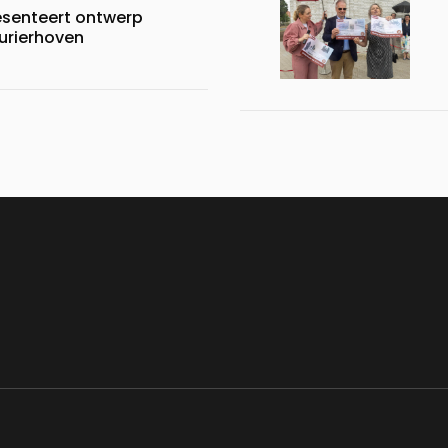
esenteert ontwerp
urierhoven