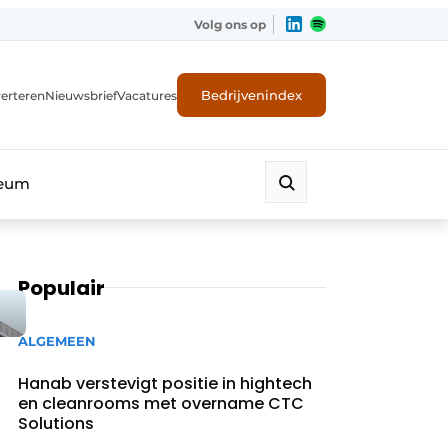
Volg ons op
Bedrijvenindex
erteren
Nieuwsbrief
Vacatures
leum
Populair
ALGEMEEN
Hanab verstevigt positie in hightech
en cleanrooms met overname CTC
Solutions