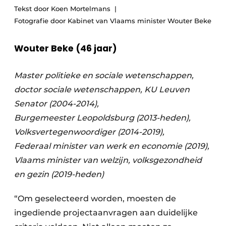
Podcasts
Tekst door Koen Mortelmans
Privéklinieken
Fotografie door Kabinet van Vlaams minister Wouter Beke
Privacy / Cookie statement
Laboratoria
Vacature aanmelden
Wouter Beke (46 jaar)
Vacatures
Video’s
Master politieke en sociale wetenschappen,
doctor sociale wetenschappen, KU Leuven
Senator (2004-2014),
Burgemeester Leopoldsburg (2013-heden),
Volksvertegenwoordiger (2014-2019),
Federaal minister van werk en economie (2019),
Vlaams minister van welzijn, volksgezondheid
en gezin (2019-heden)
“Om geselecteerd worden, moesten de
ingediende projectaanvragen aan duidelijke