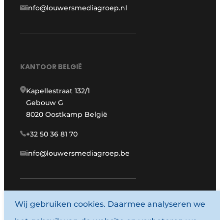
info@louwersmediagroep.nl
KANTOOR BELGIË
Kapellestraat 132/1
Gebouw G
8020 Oostkamp België
+32 50 36 81 70
info@louwersmediagroep.be
www.louwersmediagroep.com
Wij gebruiken cookies. Daarmee analyseren we