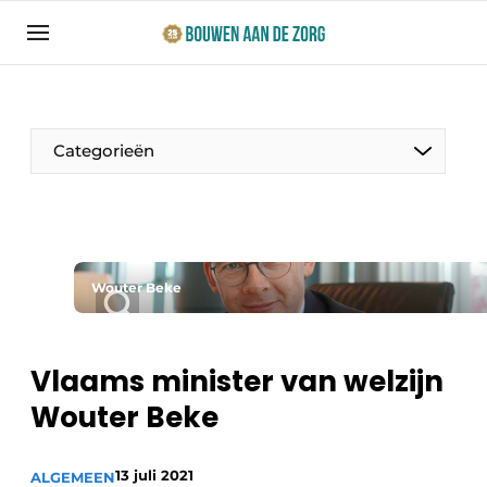
Aanmelden
Algemene voorwaarden
Bedrijven
Categorieën
Bouwen aan de Zorg | Vakblad over bouw en
ontwikkeling in de zorg
Contact
Productinformatie
Direct contact
Wouter Beke
Evenementen
Evenement aanmelden
Jaarboek
Vlaams minister van welzijn
Jubileumboek
Wouter Beke
Ziekenhuizen
Meest gelezen
Woonzorg & Verpleeghuizen
Nieuwsbrief
13 juli 2021
ALGEMEEN