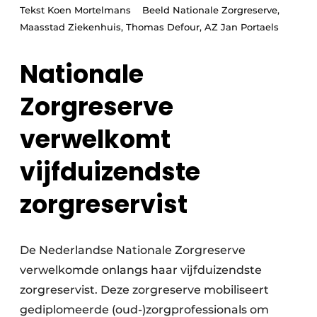
Podcasts
Tekst Koen Mortelmans Beeld Nationale Zorgreserve,
Privéklinieken
Maasstad Ziekenhuis, Thomas Defour, AZ Jan Portaels
Privacy / Cookie statement
Laboratoria
Vacature aanmelden
Nationale
Vacatures
Zorgreserve
Video’s
verwelkomt
vijfduizendste
zorgreservist
De Nederlandse Nationale Zorgreserve
verwelkomde onlangs haar vijfduizendste
zorgreservist. Deze zorgreserve mobiliseert
gediplomeerde (oud-)zorgprofessionals om