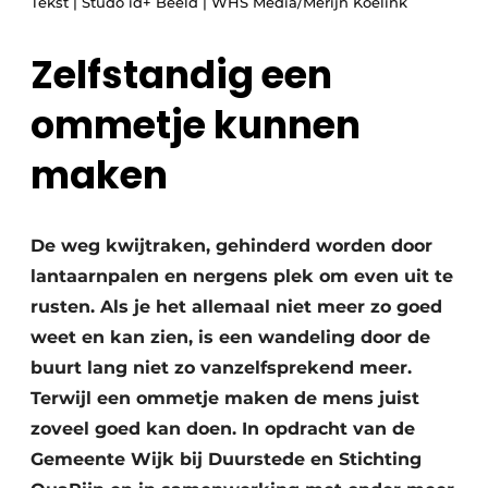
Tekst | Studo id+ Beeld | WHS Media/Merijn Koelink
Podcasts
Privéklinieken
Privacy / Cookie statement
Zelfstandig een
Laboratoria
Vacature aanmelden
ommetje kunnen
Vacatures
maken
Video’s
De weg kwijtraken, gehinderd worden door
lantaarnpalen en nergens plek om even uit te
rusten. Als je het allemaal niet meer zo goed
weet en kan zien, is een wandeling door de
buurt lang niet zo vanzelfsprekend meer.
Terwijl een ommetje maken de mens juist
zoveel goed kan doen. In opdracht van de
Gemeente Wijk bij Duurstede en Stichting