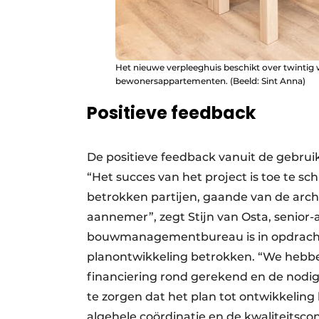
Het nieuwe verpleeghuis beschikt over twintig
bewonersappartementen. (Beeld: Sint Anna)
Positieve feedback
De positieve feedback vanuit de gebrui
“Het succes van het project is toe te 
betrokken partijen, gaande van de archi
aannemer”, zegt Stijn van Osta, senior-a
bouwmanagementbureau is in opdracht v
planontwikkeling betrokken. “We hebbe
financiering rond gerekend en de nodi
te zorgen dat het plan tot ontwikkeli
algehele coördinatie en de kwaliteitsco