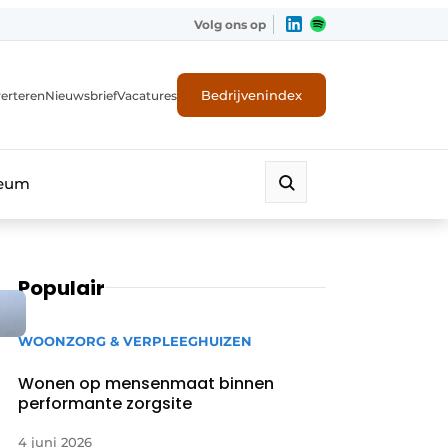
Volg ons op
Bedrijvenindex
erteren
Nieuwsbrief
Vacatures
leum
Populair
WOONZORG & VERPLEEGHUIZEN
Wonen op mensenmaat binnen
performante zorgsite
4 juni 2026