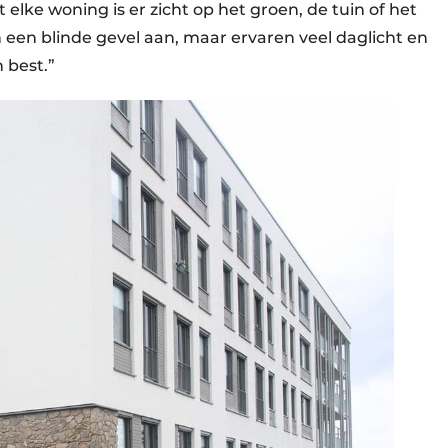
ke woning is er zicht op het groen, de tuin of het
 een blinde gevel aan, maar ervaren veel daglicht en
 best.”