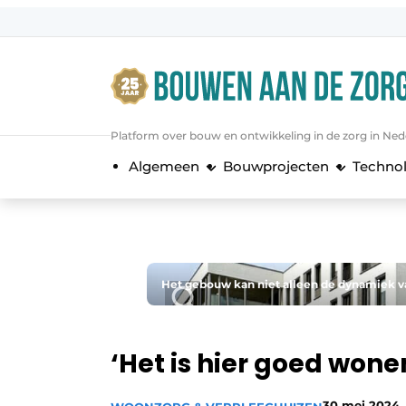
Aanmelden
Algemene voorwaarden
Bedrijven
Platform over bouw en ontwikkeling in de zorg in Ned
Bouwen aan de Zorg | Vakblad over 
Algemeen
Bouwprojecten
Techno
Contact
Direct contact
Evenement aanmelden
Jaarboek
Het gebouw kan niet alleen de dynamiek va
Jubileumboek
Meest gelezen
‘Het is hier goed won
Nieuwsbrief
Podcasts
30 mei 2024