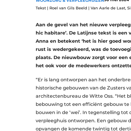
WOONZORG & VERPLEEGHUIZEN
Privacy / Cookie statement
Tekst | Roel van Gils Beeld | Van Aarle de Laat, 
Vacature aanmelden
Aan de gevel van het nieuwe verpleeg
Vacatures
hic habitare’. De Latijnse tekst is een
Video’s
Anna en betekent ‘het is hier goed wo
rust is wedergekeerd, was de toevoegi
plaats. De nieuwbouw zorgt voor een 
het ook voor de medewerkers ontzette
“Er is lang ontworpen aan het onderbre
historische gebouwen van de Zusters van
architectenbureau de Witte Oss. “Het bl
bebouwing tot een efficiënt gebouw te
bouwen in de ‘wei’. In tegenstelling to
verpleeghuis ontworpen. Een gebouw da
opvangen de komende twintig tot derti