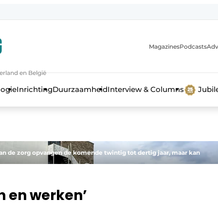
Magazines
Podcasts
Adv
erland en België
bouw en ontwikkeling in de zorg
logie
Inrichting
Duurzaamheid
Interview & Columns
Jubi
n de zorg opvangen de komende twintig tot dertig jaar, maar kan
en en werken’