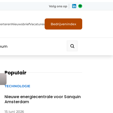
Volg ons op
Bedrijvenindex
erteren
Nieuwsbrief
Vacatures
leum
Populair
TECHNOLOGIE
Nieuwe energiecentrale voor Sanquin
Amsterdam
15 juni 2026