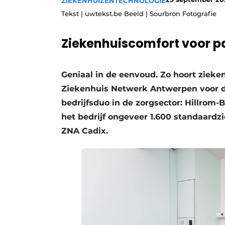
ZIEKENHUIZEN
TECHNOLOGIE
Privacy / Cookie statement
Tekst | uwtekst.be Beeld | Sourbron Fotografie
Vacature aanmelden
Ziekenhuiscomfort voor pa
Vacatures
Video’s
Geniaal in de eenvoud. Zo hoort zieken
Ziekenhuis Netwerk Antwerpen voor d
bedrijfsduo in de zorgsector: Hillrom
het bedrijf ongeveer 1.600 standaard
ZNA Cadix.