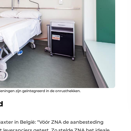
ieningen zijn geïntegreerd in de onrusthekken.
d
axter in België: “Vóór ZNA de aanbesteding
t leveranciers getest. Zo stelde ZNA het ideale