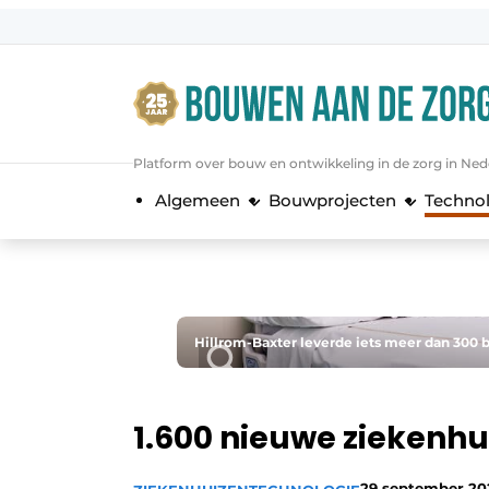
Aanmelden
Algemene voorwaarden
Bedrijven
Platform over bouw en ontwikkeling in de zorg in Ned
Bouwen aan de Zorg | Vakblad over 
Algemeen
Bouwprojecten
Techno
Contact
Direct contact
Evenement aanmelden
Jaarboek
Hillrom-Baxter leverde iets meer dan 300 
Jubileumboek
Meest gelezen
1.600 nieuwe ziekenh
Nieuwsbrief
Podcasts
29 september 20