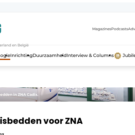
Magazines
Podcasts
Adv
erland en België
bouw en ontwikkeling in de zorg
logie
Inrichting
Duurzaamheid
Interview & Columns
Jubi
bedden in ZNA Cadix.
uisbedden voor ZNA
23