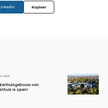
LinkedIn
Kopieer
ULI 2026
iekenhuisgebouw van
thuis is open!