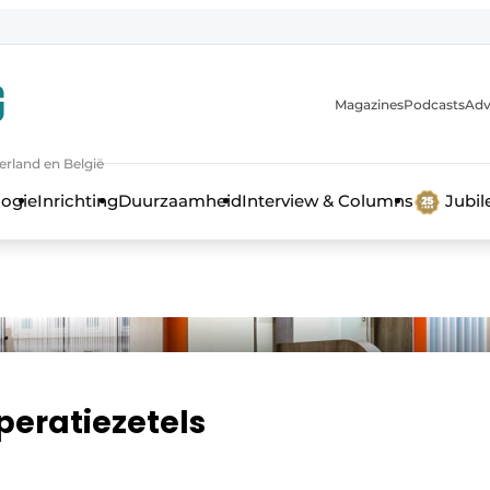
Magazines
Podcasts
Adv
erland en België
bouw en ontwikkeling in de zorg
logie
Inrichting
Duurzaamheid
Interview & Columns
Jubi
peratiezetels