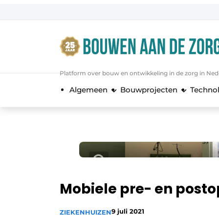
Aanmelden
Algemene voorwaarden
Bedrijven
Platform over bouw en ontwikkeling in de zorg in Ned
Bouwen aan de Zorg | Vakblad over 
Algemeen
Bouwprojecten
Techno
Contact
Direct contact
Evenement aanmelden
Jaarboek
Jubileumboek
Meest gelezen
Mobiele pre- en posto
Nieuwsbrief
9 juli 2021
ZIEKENHUIZEN
Podcasts