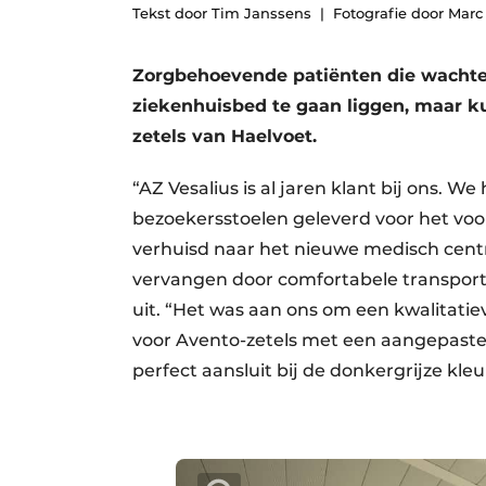
Tekst door Tim Janssens
Fotografie door Marc
Privacy / Cookie statement
Vacature aanmelden
Zorgbehoevende patiënten die wachten
Vacatures
ziekenhuisbed te gaan liggen, maar 
Video’s
zetels van Haelvoet.
“AZ Vesalius is al jaren klant bij ons. 
bezoekersstoelen geleverd voor het voo
verhuisd naar het nieuwe medisch cent
vervangen door comfortabele transpor
uit. “Het was aan ons om een kwalitatiev
voor Avento-zetels met een aangepaste be
perfect aansluit bij de donkergrijze kle