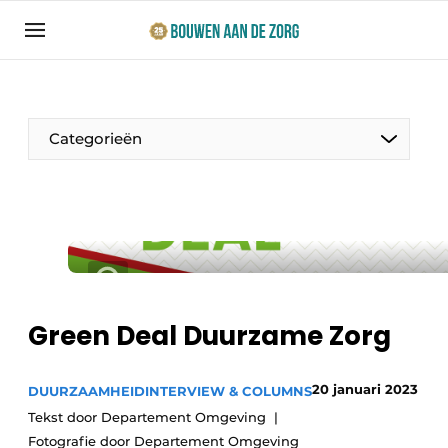
Aanmelden
Algemene voorwaarden
Bedrijven
Categorieën
Bouwen aan de Zorg | Vakblad over bouw en
ontwikkeling in de zorg
Contact
Productinformatie
Direct contact
Evenementen
Evenement aanmelden
Jaarboek
Green Deal Duurzame Zorg
Jubileumboek
Ziekenhuizen
Meest gelezen
20 januari 2023
DUURZAAMHEID
INTERVIEW & COLUMNS
Tekst door Departement Omgeving
Woonzorg & Verpleeghuizen
Nieuwsbrief
Fotografie door Departement Omgeving