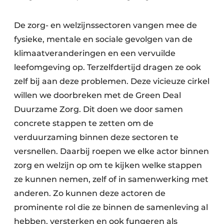
Podcasts
Privéklinieken
Privacy / Cookie statement
De zorg- en welzijnssectoren vangen mee de
Laboratoria
fysieke, mentale en sociale gevolgen van de
Vacature aanmelden
klimaatveranderingen en een vervuilde
Vacatures
leefomgeving op. Terzelfdertijd dragen ze ook
Video’s
zelf bij aan deze problemen. Deze vicieuze cirkel
willen we doorbreken met de Green Deal
Duurzame Zorg. Dit doen we door samen
concrete stappen te zetten om de
verduurzaming binnen deze sectoren te
versnellen. Daarbij roepen we elke actor binnen
zorg en welzijn op om te kijken welke stappen
ze kunnen nemen, zelf of in samenwerking met
anderen. Zo kunnen deze actoren de
prominente rol die ze binnen de samenleving al
hebben, versterken en ook fungeren als