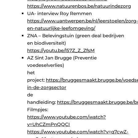
https://www.natuurenbos.be/natuurindezorg
UA- interview Roy Remmen
https://www.uantwerpen.be/nl/leerstoelen/zorg-
en-natuurlijke-leefomgeving/
ZNA – Belevingstuin (green deal bedrijven
en biodiversiteit)
https://youtu.be/l57Z_Z_ZfsM
AZ Sint Jan Brugge (Preventie
voedeselverlies)
het
project:
https://bruggesmaakt.brugge.be/voedse
in-de-zorgsector
de
handleiding:
https://bruggesmaakt.brugge.be/
Filmpjes:
https://www.youtube.com/watch?
v=UhCZmPnQQCI
https://www.youtube.com/watch?v=q7cwZ-