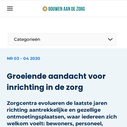
Aanmelden
Algemene voorwaarden
Bedrijven
Categorieën
Bouwen aan de Zorg | Vakblad over bouw en
ontwikkeling in de zorg
NR 03 – 04 2020
Contact
Productinformatie
Direct contact
Groeiende aandacht voor
Evenementen
Evenement aanmelden
inrichting in de zorg
Jaarboek
Jubileumboek
Zorgcentra evolueren de laatste jaren
Ziekenhuizen
richting aantrekkelijke en gezellige
Meest gelezen
ontmoetingsplaatsen, waar iedereen zich
Woonzorg & Verpleeghuizen
Nieuwsbrief
welkom voelt: bewoners, personeel,