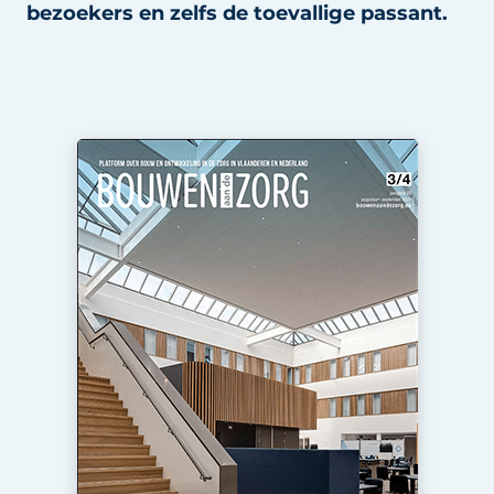
bezoekers en zelfs de toevallige passant.
Podcasts
Privéklinieken
Privacy / Cookie statement
Laboratoria
Vacature aanmelden
Vacatures
Video’s