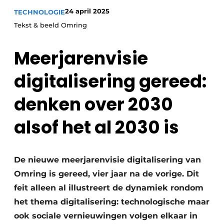
Podcasts
Privéklinieken
24 april 2025
TECHNOLOGIE
Privacy / Cookie statement
Tekst & beeld Omring
Laboratoria
Vacature aanmelden
Meerjarenvisie
Vacatures
Video’s
digitalisering gereed:
denken over 2030
alsof het al 2030 is
De nieuwe meerjarenvisie digitalisering van
Omring is gereed, vier jaar na de vorige. Dit
feit alleen al illustreert de dynamiek rondom
het thema digitalisering: technologische maar
ook sociale vernieuwingen volgen elkaar in