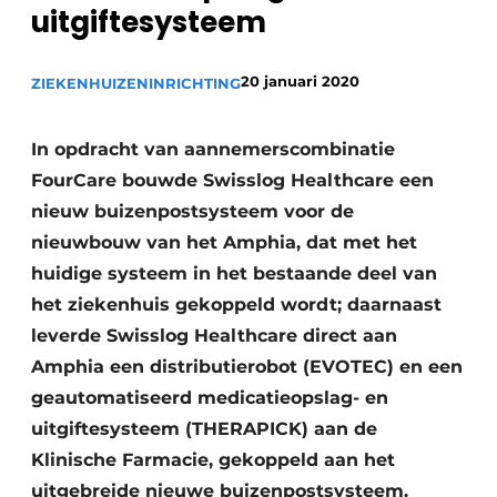
Podcasts
uitgiftesysteem
Privéklinieken
Privacy / Cookie statement
Laboratoria
20 januari 2020
ZIEKENHUIZEN
INRICHTING
Vacature aanmelden
Vacatures
In opdracht van aannemerscombinatie
Video’s
FourCare bouwde Swisslog Healthcare een
nieuw buizenpostsysteem voor de
nieuwbouw van het Amphia, dat met het
huidige systeem in het bestaande deel van
het ziekenhuis gekoppeld wordt; daarnaast
leverde Swisslog Healthcare direct aan
Amphia een distributierobot (EVOTEC) en een
geautomatiseerd medicatieopslag- en
uitgiftesysteem (THERAPICK) aan de
Klinische Farmacie, gekoppeld aan het
uitgebreide nieuwe buizenpostsysteem.