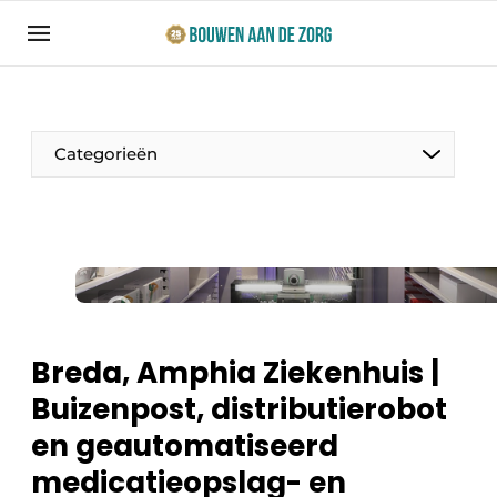
Aanmelden
Algemene voorwaarden
Bedrijven
Categorieën
Bouwen aan de Zorg | Vakblad over bouw en
ontwikkeling in de zorg
Contact
Productinformatie
Direct contact
Evenementen
Evenement aanmelden
Jaarboek
Breda, Amphia Ziekenhuis |
Jubileumboek
Buizenpost, distributierobot
Ziekenhuizen
Meest gelezen
en geautomatiseerd
Woonzorg & Verpleeghuizen
Nieuwsbrief
medicatieopslag- en