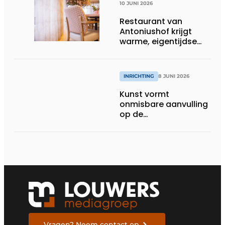
10 JUNI 2026
Restaurant van
Antoniushof krijgt
warme, eigentijdse
uitstraling
INRICHTING
8 JUNI 2026
Kunst vormt
onmisbare aanvulling
op de
gezondheidszorg