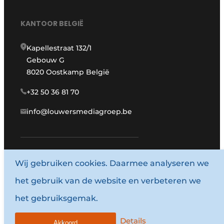
KANTOOR BELGIË
Kapellestraat 132/1
Gebouw G
8020 Oostkamp België
+32 50 36 81 70
info@louwersmediagroep.be
Wij gebruiken cookies. Daarmee analyseren we
het gebruik van de website en verbeteren we
www.louwersmediagroep.com
het gebruiksgemak.
© 1987 - 2026 Louwersmediagroep.
Algemene voorwaarden
Details
Akkoord