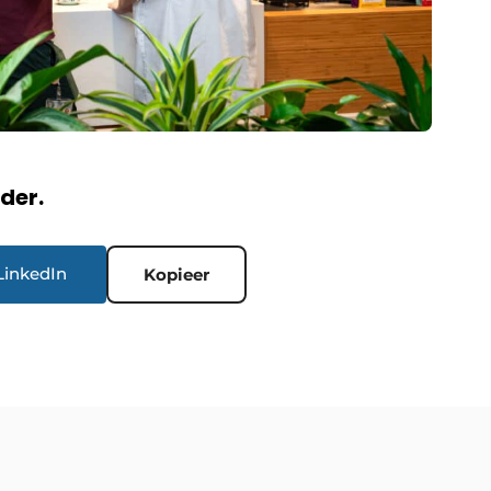
rder.
LinkedIn
Kopieer