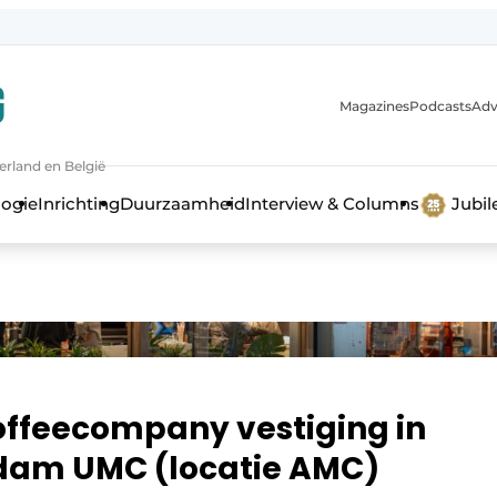
Magazines
Podcasts
Adv
erland en België
bouw en ontwikkeling in de zorg
logie
Inrichting
Duurzaamheid
Interview & Columns
Jubi
offeecompany vestiging in
rdam UMC (locatie AMC)