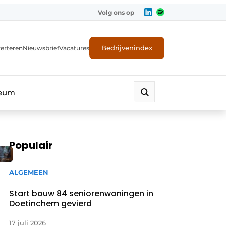
Volg ons op
Bedrijvenindex
erteren
Nieuwsbrief
Vacatures
leum
Populair
ALGEMEEN
Start bouw 84 seniorenwoningen in
Doetinchem gevierd
17 juli 2026