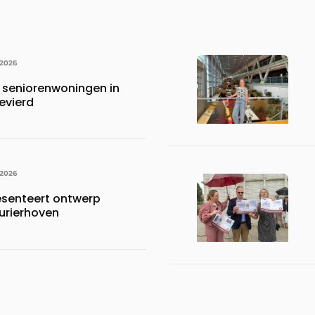
 2026
 seniorenwoningen in
evierd
 2026
esenteert ontwerp
urierhoven