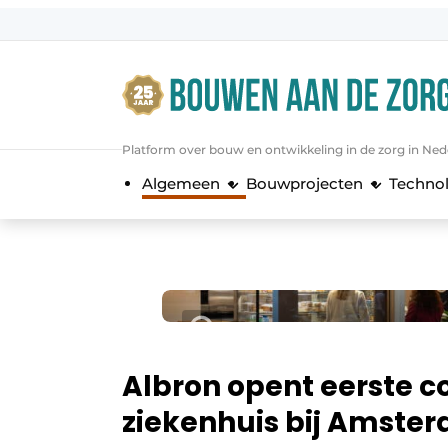
Aanmelden
Algemene voorwaarden
Bedrijven
Platform over bouw en ontwikkeling in de zorg in Ned
Bouwen aan de Zorg | Vakblad over 
Algemeen
Bouwprojecten
Techno
Contact
Direct contact
Evenement aanmelden
Jaarboek
Jubileumboek
Meest gelezen
Albron opent eerste c
Nieuwsbrief
ziekenhuis bij Amste
Podcasts