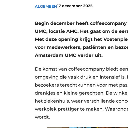
17 december 2025
Privacy / Cookie statement
ALGEMEEN
Vacature aanmelden
Begin december heeft coffeecompany
Vacatures
UMC, locatie AMC. Het gaat om de eer
Video’s
Met deze opening krijgt het Voetenple
voor medewerkers, patiënten en bezoe
Amsterdam UMC verder uit.
De komst van coffeecompany biedt een 
omgeving die vaak druk en intensief is.
bezoekers terechtkunnen voor met pass
drankjes en kleine gerechten. De winkel
het ziekenhuis, waar verschillende con
werkplek prettiger te maken. Waaronder
wordt.