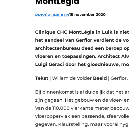
MontLégia
Privacy / Cookie statement
15 november 2020
PRIVÉKLINIEKEN
Vacature aanmelden
Vacatures
Clinique CHC MontLégia in Luik is niet
Video’s
het aandeel van Gerflor verdient de v
architectenbureau deed een beroep op
vloeren en toepassingen. Architect Alw
Luigi Geraci door het gloednieuwe, mo
Tekst
| Willem de Volder
Beeld
| Gerflor
Bij binnenkomst is al duidelijk dat het 
zijn gegaan. Het gebouw en de vloer- 
Van de 110.000 vierkante meter bebouwd
vloeroppervlak een passende, sfeervolle
gegeven. Kleurstelling, maar vooral hyg