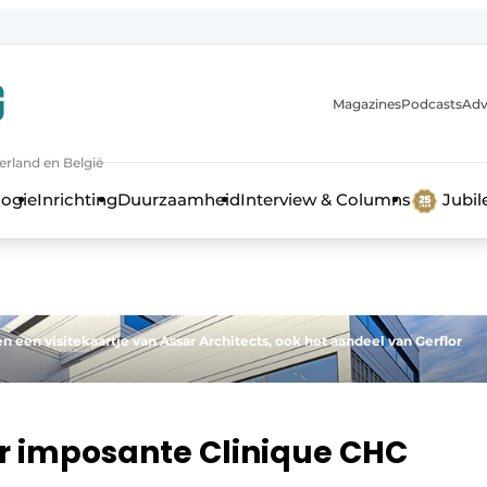
Magazines
Podcasts
Adv
erland en België
bouw en ontwikkeling in de zorg
logie
Inrichting
Duurzaamheid
Interview & Columns
Jubi
en een visitekaartje van Assar Architects, ook het aandeel van Gerflor
or imposante Clinique CHC