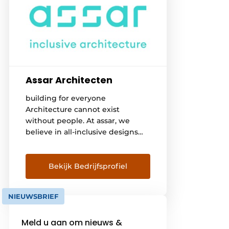
Assar Architecten
building for everyone
Architecture cannot exist
without people. At assar, we
believe in all-inclusive designs
that meet the needs of all
people, young and old, building
for humanity in all its diversity.
Bekijk Bedrijfsprofiel
We create architecture that is
inspirational and evolutive,
NIEUWSBRIEF
enabling easy movement and
access for every type of user. co-
Meld u aan om nieuws &
creating inclusion Designing