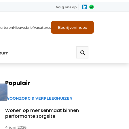
Volg ons op
Bedrijvenindex
erteren
Nieuwsbrief
Vacatures
leum
Populair
WOONZORG & VERPLEEGHUIZEN
Wonen op mensenmaat binnen
performante zorgsite
4 juni 2026