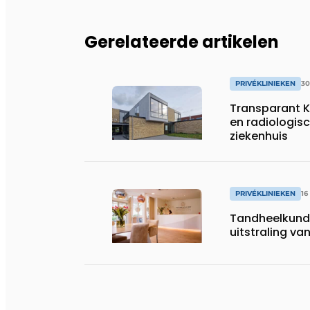
Gerelateerde artikelen
PRIVÉKLINIEKEN
3
Transparant K
en radiologisc
ziekenhuis
PRIVÉKLINIEKEN
16
Tandheelkundi
uitstraling va