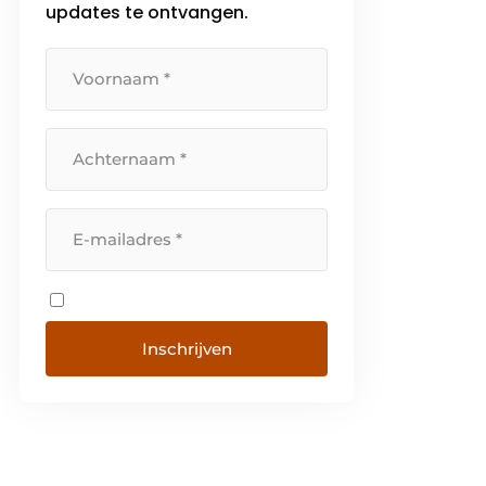
places and […]
updates te ontvangen.