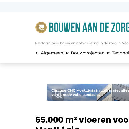
Aanmelden
Algemene voorwaarden
Bedrijven
Platform over bouw en ontwikkeling in de zorg in Ned
Bouwen aan de Zorg | Vakblad over 
Algemeen
Bouwprojecten
Techno
Contact
Direct contact
Evenement aanmelden
Jaarboek
Clinique CHC MontLégia in Luik is niet alle
verdient de volle aandacht.
Jubileumboek
Meest gelezen
Nieuwsbrief
65.000 m² vloeren vo
Podcasts