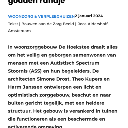
gouden randje’
Podcasts
Privéklinieken
Privacy / Cookie statement
2 januari 2024
WOONZORG & VERPLEEGHUIZEN
Laboratoria
Vacature aanmelden
Tekst | Bouwen aan de Zorg Beeld | Roos Aldershoff,
Amsterdam
Vacatures
Video’s
In woonzorggebouw De Hoekstee draait alles
om het veilig en geborgen samenwonen van
mensen met een Autistisch Spectrum
Stoornis (ASS) en hun begeleiders. De
architecten Simone Drost, Theo Kupers en
Harm Janssen ontwierpen een licht en
optimistisch zorggebouw, beschut en naar
buiten gericht tegelijk, met een heldere
structuur. Het gebouw is verankerd in tuinen
die functioneren als een beschermde en
activerende omgeving.