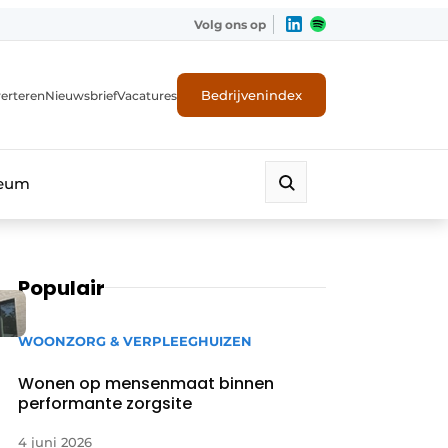
Volg ons op
Bedrijvenindex
erteren
Nieuwsbrief
Vacatures
leum
Populair
WOONZORG & VERPLEEGHUIZEN
Wonen op mensenmaat binnen
performante zorgsite
4 juni 2026