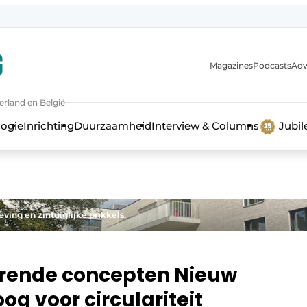
Magazines
Podcasts
Adv
erland en België
bouw en ontwikkeling in de zorg
logie
Inrichting
Duurzaamheid
Interview & Columns
Jubi
ving en zintuiglijke prikkels.
erende concepten Nieuw
g voor circulariteit