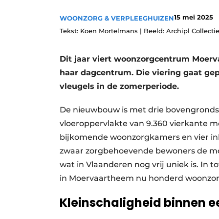
Privacy / Cookie statement
15 mei 2025
WOONZORG & VERPLEEGHUIZEN
Vacature aanmelden
Tekst: Koen Mortelmans | Beeld: Archipl Collect
Vacatures
Dit jaar viert woonzorgcentrum Moer
Video’s
haar dagcentrum. Die viering gaat ge
vleugels in de zomerperiode.
De nieuwbouw is met drie bovengrond
vloeroppervlakte van 9.360 vierkante m
bijkomende woonzorgkamers en vier inle
zwaar zorgbehoevende bewoners de mog
wat in Vlaanderen nog vrij uniek is. In
in Moervaartheem nu honderd woonzo
Kleinschaligheid binnen ee