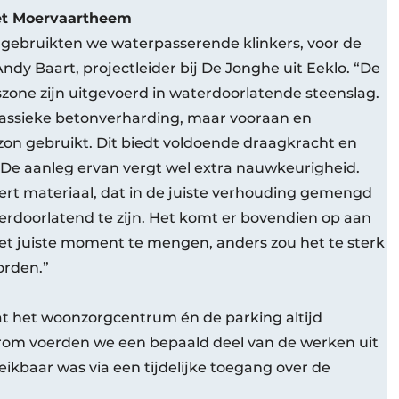
et Moervaartheem
gebruikten we waterpasserende klinkers, voor de
 Andy Baart, projectleider bij De Jonghe uit Eeklo. “De
one zijn uitgevoerd in waterdoorlatende steenslag.
assieke betonverharding, maar vooraan en
on gebruikt. Dit biedt voldoende draagkracht en
” De aanleg ervan vergt wel extra nauwkeurigheid.
nert materiaal, dat in de juiste verhouding gemengd
doorlatend te zijn. Het komt er bovendien op aan
het juiste moment te mengen, anders zou het te sterk
orden.”
at het woonzorgcentrum én de parking altijd
aarom voerden we een bepaald deel van de werken uit
eikbaar was via een tijdelijke toegang over de