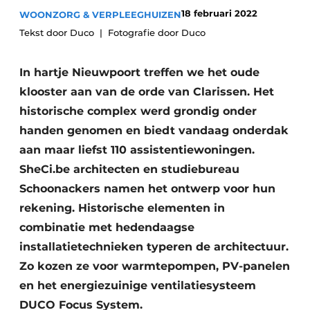
Podcasts
Privéklinieken
18 februari 2022
WOONZORG & VERPLEEGHUIZEN
Privacy / Cookie statement
Tekst door Duco
Fotografie door Duco
Laboratoria
Vacature aanmelden
In hartje Nieuwpoort treffen we het oude
Vacatures
klooster aan van de orde van Clarissen. Het
Video’s
historische complex werd grondig onder
handen genomen en biedt vandaag onderdak
aan maar liefst 110 assistentiewoningen.
SheCi.be architecten en studiebureau
Schoonackers namen het ontwerp voor hun
rekening. Historische elementen in
combinatie met hedendaagse
installatietechnieken typeren de architectuur.
Zo kozen ze voor warmtepompen, PV-panelen
en het energiezuinige ventilatiesysteem
DUCO Focus System.