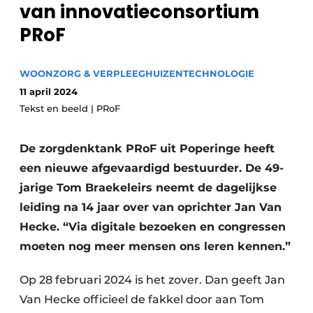
van innovatieconsortium
Podcasts
Privéklinieken
PRoF
Privacy / Cookie statement
Laboratoria
Vacature aanmelden
WOONZORG & VERPLEEGHUIZEN
TECHNOLOGIE
Vacatures
11 april 2024
Video’s
Tekst en beeld | PRoF
De zorgdenktank PRoF uit Poperinge heeft
een nieuwe afgevaardigd bestuurder. De 49-
jarige Tom Braekeleirs neemt de dagelijkse
leiding na 14 jaar over van oprichter Jan Van
Hecke. “Via digitale bezoeken en congressen
moeten nog meer mensen ons leren kennen.”
Op 28 februari 2024 is het zover. Dan geeft Jan
Van Hecke officieel de fakkel door aan Tom