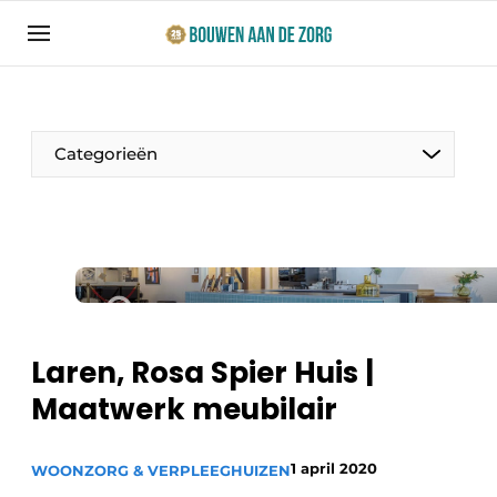
Aanmelden
Algemene voorwaarden
Bedrijven
Categorieën
Bouwen aan de Zorg | Vakblad over bouw en
ontwikkeling in de zorg
Contact
Productinformatie
Direct contact
Evenementen
Evenement aanmelden
Jaarboek
Laren, Rosa Spier Huis |
Jubileumboek
Maatwerk meubilair
Ziekenhuizen
Meest gelezen
Woonzorg & Verpleeghuizen
1 april 2020
Nieuwsbrief
WOONZORG & VERPLEEGHUIZEN