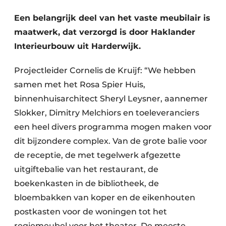
Podcasts
Privéklinieken
Een belangrijk deel van het vaste meubilair is
Privacy / Cookie statement
maatwerk, dat verzorgd is door Haklander
Laboratoria
Vacature aanmelden
Interieurbouw uit Harderwijk.
Vacatures
Projectleider Cornelis de Kruijf: “We hebben
Video’s
samen met het Rosa Spier Huis,
binnenhuisarchitect Sheryl Leysner, aannemer
Slokker, Dimitry Melchiors en toeleveranciers
een heel divers programma mogen maken voor
dit bijzondere complex. Van de grote balie voor
de receptie, de met tegelwerk afgezette
uitgiftebalie van het restaurant, de
boekenkasten in de bibliotheek, de
bloembakken van koper en de eikenhouten
postkasten voor de woningen tot het
regiemeubel voor het theater. De meeste