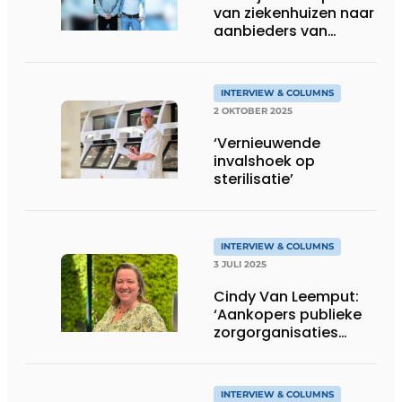
van ziekenhuizen naar
aanbieders van
zorgmeubilair?
INTERVIEW & COLUMNS
2 OKTOBER 2025
‘Vernieuwende
invalshoek op
sterilisatie’
INTERVIEW & COLUMNS
3 JULI 2025
Cindy Van Leemput:
‘Aankopers publieke
zorgorganisaties
stimuleren vrije
marktwerking’
INTERVIEW & COLUMNS