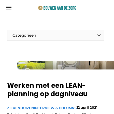
Aanmelden
Algemene voorwaarden
Bedrijven
Categorieën
Bouwen aan de Zorg | Vakblad over bouw en
ontwikkeling in de zorg
Contact
Productinformatie
Direct contact
Evenementen
Evenement aanmelden
Jaarboek
Werken met een LEAN-
Jubileumboek
planning op dagniveau
Ziekenhuizen
Meest gelezen
Woonzorg & Verpleeghuizen
12 april 2021
Nieuwsbrief
ZIEKENHUIZEN
INTERVIEW & COLUMNS