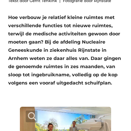
Tekst door Gerrit Tenkink
Fotografie door Rijnstate
Podcasts
Privéklinieken
Privacy / Cookie statement
Hoe verbouw je relatief kleine ruimtes met
Laboratoria
Vacature aanmelden
verschillende functies tot nieuwe ruimtes,
Vacatures
terwijl de medische activiteiten gewoon door
moeten gaan? Bij de afdeling Nucleaire
Video’s
Geneeskunde in ziekenhuis Rijnstate in
Arnhem weten ze daar alles van. Daar gingen
de genoemde ruimtes in zes maanden, van
sloop tot ingebruikname, volledig op de kop
volgens een vooraf uitgedacht schuifplan.