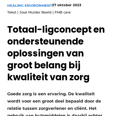
Podcasts
Privéklinieken
27 oktober 2023
HEALING ENVIRONMENT
Privacy / Cookie statement
Tekst | José Mulder Beeld | FMB care
Laboratoria
Vacature aanmelden
Totaal-ligconcept en
Vacatures
ondersteunende
Video’s
oplossingen van
groot belang bij
kwaliteit van zorg
Goede zorg is een ervaring. De kwaliteit
wordt voor een groot deel bepaald door de
relatie tussen zorgverlener en cliënt. Het
gebruik van hulpmiddelen is daarbij echter