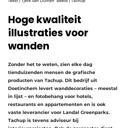
Tekst | Tjerk van Duinen Beeld | Tachup
Podcasts
Privéklinieken
Privacy / Cookie statement
Hoge kwaliteit
Laboratoria
Vacature aanmelden
illustraties voor
Vacatures
wanden
Video’s
Zonder het te weten, zien elke dag
tienduizenden mensen de grafische
producten van Tachup. Dit bedrijf uit
Doetinchem levert wanddecoraties – meestal
in lijst – en fotobehang voor hotels,
restaurants en appartementen en is ook
vaste leverancier voor Landal Greenparks.
Tachup is tevens adviseur bij