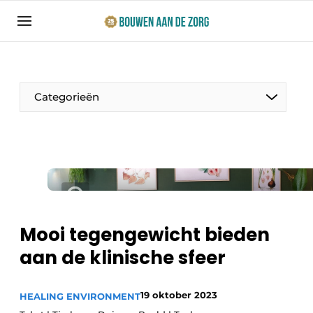
Aanmelden
Algemene voorwaarden
Bedrijven
Categorieën
Bouwen aan de Zorg | Vakblad over bouw en
ontwikkeling in de zorg
Contact
Productinformatie
Direct contact
Evenementen
Evenement aanmelden
Jaarboek
Mooi tegengewicht bieden
Jubileumboek
aan de klinische sfeer
Ziekenhuizen
Meest gelezen
Woonzorg & Verpleeghuizen
19 oktober 2023
Nieuwsbrief
HEALING ENVIRONMENT