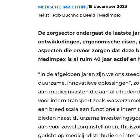
15 december 2023
Privacy / Cookie statement
MEDISCHE INRICHTING
Tekst | Rob Buchholz Beeld | Medimpex
Vacature aanmelden
Vacatures
De zorgsector ondergaat de laatste ja
Video’s
ontwikkelingen, ergonomische eisen, p
aspecten die ervoor zorgen dat deze b
Medimpex is al ruim 40 jaar actief en
“In de afgelopen jaren zijn we ons stee
duurzame, innovatieve oplossingen”, z
aan medicijnkasten die aan alle heden
voor intern transport zoals wasverzame
een breed scala aan functionele intern 
bieden naast duurzame investeringsgo
aan voor zowel zorginstellingen, thuisz
gericht op medicijndistributie en inter