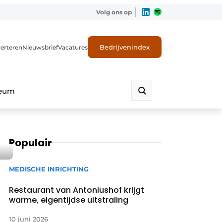
Volg ons op
Bedrijvenindex
erteren
Nieuwsbrief
Vacatures
leum
Populair
MEDISCHE INRICHTING
Restaurant van Antoniushof krijgt
warme, eigentijdse uitstraling
10 juni 2026