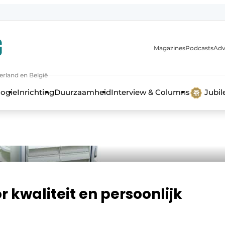
Magazines
Podcasts
Adv
erland en België
bouw en ontwikkeling in de zorg
logie
Inrichting
Duurzaamheid
Interview & Columns
Jubi
r kwaliteit en persoonlijk