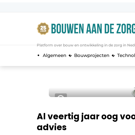
Aanmelden
Algemene voorwaarden
Bedrijven
Platform over bouw en ontwikkeling in de zorg in Ned
Bouwen aan de Zorg | Vakblad over 
Algemeen
Bouwprojecten
Techno
Contact
Direct contact
Evenement aanmelden
Jaarboek
Jubileumboek
Meest gelezen
Al veertig jaar oog voo
Nieuwsbrief
advies
Podcasts