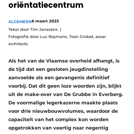
oriëntatiecentrum
Podcasts
Privéklinieken
Privacy / Cookie statement
Laboratoria
6 maart 2023
ALGEMEEN
Vacature aanmelden
Tekst door Tim Janssens
Vacatures
Fotografie door Luc Roymans, Toon Grobet, assar
Video’s
architects
Als het van de Vlaamse overheid afhangt, is
de tijd dat een gesloten jeugdinstelling
aanvoelde als een gevangenis definitief
voorbij. Dat dit geen loze woorden zijn, blijkt
uit de make-over van De Grubbe in Everberg.
De voormalige legerkazerne maakte plaats
voor drie nieuwbouwvolumes, waardoor de
capaciteit van het complex kon worden
opgetrokken van veertig naar negentig