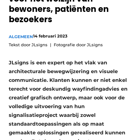
Podcasts
Privéklinieken
bewoners, patiënten en
Privacy / Cookie statement
bezoekers
Laboratoria
Vacature aanmelden
Vacatures
14 februari 2023
ALGEMEEN
Tekst door JLsigns
Fotografie door JLsigns
Video’s
JLsigns is een expert op het vlak van
architecturale bewegwijzering en visuele
communicatie. Klanten kunnen er niet enkel
terecht voor deskundig wayfindingadvies en
creatief grafisch ontwerp, maar ook voor de
volledige uitvoering van hun
signalisatieproject waarbij zowel
standaardtoepassingen als op maat
gemaakte oplossingen gerealiseerd kunnen