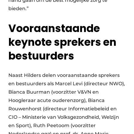
hand gaan om de best mogelijke zorg te
bieden.”
Vooraanstaande
keynote sprekers en
bestuurders
Naast Hilders delen vooraanstaande sprekers
en bestuurders als Marcel Levi (directeur NWO),
Bianca Buurman (voorzitter V&VN en
Hoogleraar acute ouderenzorg), Bianca
Rouwenhorst (directeur In­for­ma­tie­be­leid en
CIO – Ministerie van Volks­ge­zond­heid, Welzijn
en Sport), Ruth Peetoom (voorzitter
Nederlandse ggz) en prof. dr. Anne Marie