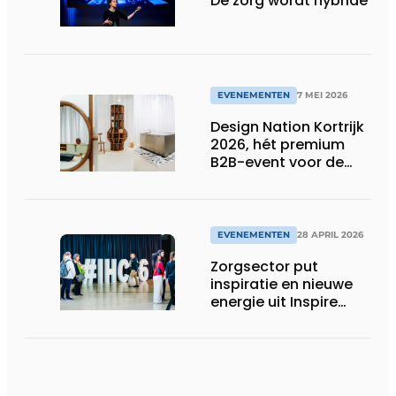
De zorg wordt hybride
EVENEMENTEN
7 MEI 2026
Design Nation Kortrijk
2026, hét premium
B2B-event voor de
design professional,
belooft opnieuw
groots uit te pakken
EVENEMENTEN
28 APRIL 2026
Zorgsector put
inspiratie en nieuwe
energie uit Inspire
Health & Care 2026