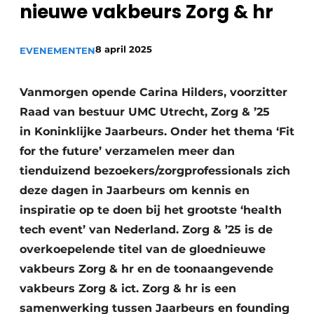
nieuwe vakbeurs Zorg & hr
Podcasts
Privéklinieken
Privacy / Cookie statement
Laboratoria
8 april 2025
EVENEMENTEN
Vacature aanmelden
Vacatures
Vanmorgen opende Carina Hilders, voorzitter
Video’s
Raad van bestuur UMC Utrecht, Zorg & ’25
in Koninklijke Jaarbeurs. Onder het thema ‘Fit
for the future’ verzamelen meer dan
tienduizend bezoekers/zorgprofessionals zich
deze dagen in Jaarbeurs om kennis en
inspiratie op te doen bij het grootste ‘health
tech event’ van Nederland. Zorg & ’25 is de
overkoepelende titel van de gloednieuwe
vakbeurs Zorg & hr en de toonaangevende
vakbeurs Zorg & ict. Zorg & hr is een
samenwerking tussen Jaarbeurs en founding