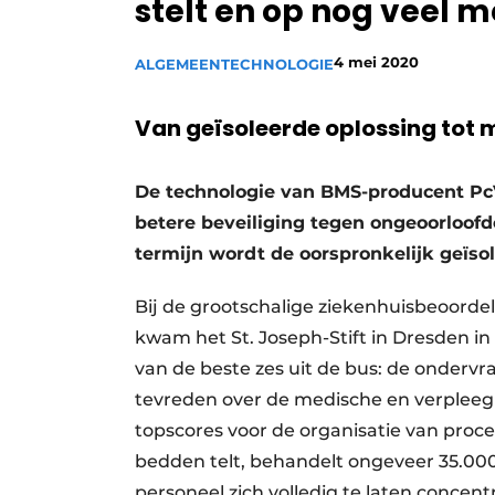
stelt en op nog veel m
Privacy / Cookie statement
Vacature aanmelden
4 mei 2020
ALGEMEEN
TECHNOLOGIE
Vacatures
Van geïsoleerde oplossing tot 
Video’s
De technologie van BMS-producent PcV
betere beveiliging tegen ongeoorloof
termijn wordt de oorspronkelijk geïso
Bij de grootschalige ziekenhuisbeoorde
kwam het St. Joseph-Stift in Dresden in
van de beste zes uit de bus: de onderv
tevreden over de medische en verpleeg
topscores voor de organisatie van proc
bedden telt, behandelt ongeveer 35.00
personeel zich volledig te laten concent