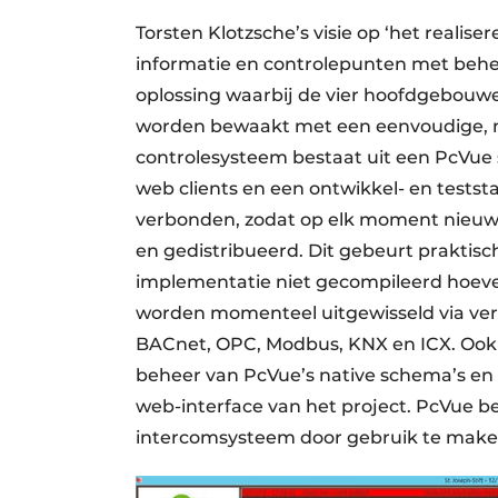
Torsten Klotzsche’s visie op ‘het realise
informatie en controlepunten met behee
oplossing waarbij de vier hoofdgebouwe
worden bewaakt met een eenvoudige, ma
controlesysteem bestaat uit een PcVue 
web clients en een ontwikkel- en teststa
verbonden, zodat op elk moment nieuw
en gedistribueerd. Dit gebeurt praktisc
implementatie niet gecompileerd hoev
worden momenteel uitgewisseld via ver
BACnet, OPC, Modbus, KNX en ICX. Ook 
beheer van PcVue’s native schema’s en
web-interface van het project. PcVue b
intercomsysteem door gebruik te maken