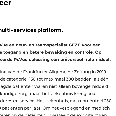
eer
multi-services platform.
ue en deur- en raamspecialist GEZE voor een
de toegang en betere bewaking en controle. Op
leerde PcVue oplossing een universeel hulpmiddel.
ling van de Frankfurter Allgemeine Zeitung in 2019
 de categorie ‘150 tot maximaal 300 bedden’ als één
raagde patiënten waren niet alleen bovengemiddeld
kundige zorg, maar het ziekenhuis kreeg ook
edures en service. Het ziekenhuis, dat momenteel 250
0 patiënten per jaar. Om het verplegend en medisch
reren op de patiënten, investeert de exploitant van