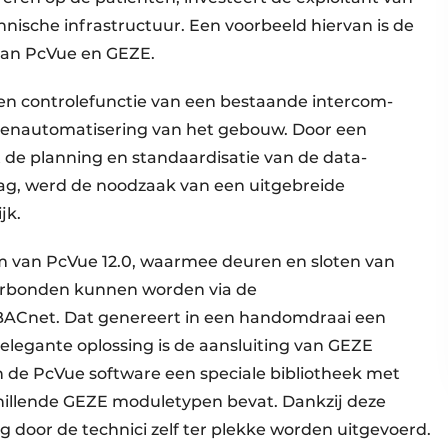
hnische infrastructuur. Een voorbeeld hiervan is de
 van PcVue en GEZE.
e- en controlefunctie van een bestaande intercom-
lotenautomatisering van het gebouw. Door een
ft de planning en standaardisatie van de data-
aag, werd de noodzaak van een uitgebreide
jk.
rm van PcVue 12.0, waarmee deuren en sloten van
verbonden kunnen worden via de
BACnet. Dat genereert in een handomdraai een
 elegante oplossing is de aansluiting van GEZE
 de PcVue software een speciale bibliotheek met
hillende GEZE moduletypen bevat. Dankzij deze
g door de technici zelf ter plekke worden uitgevoerd.