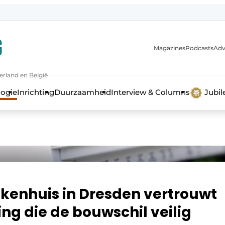
Magazines
Podcasts
Adv
erland en België
bouw en ontwikkeling in de zorg
logie
Inrichting
Duurzaamheid
Interview & Columns
Jubi
iekenhuis in Dresden vertrouwt
ng die de bouwschil veilig