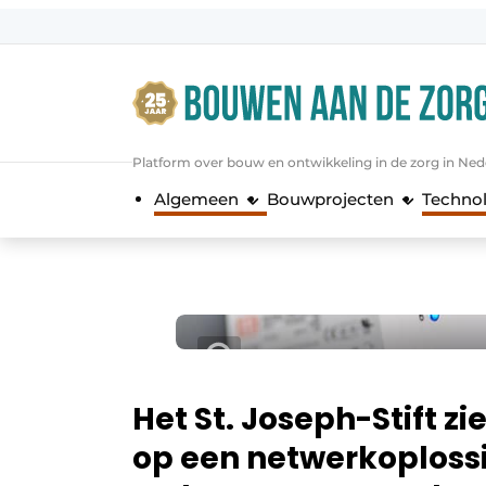
Aanmelden
Algemene voorwaarden
Bedrijven
Platform over bouw en ontwikkeling in de zorg in Ned
Bouwen aan de Zorg | Vakblad over 
Algemeen
Bouwprojecten
Techno
Contact
Direct contact
Evenement aanmelden
Jaarboek
Jubileumboek
Meest gelezen
Het St. Joseph-Stift z
Nieuwsbrief
op een netwerkoplossi
Podcasts