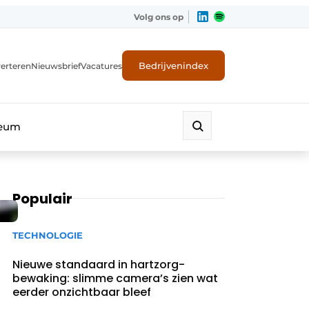
Volg ons op
Bedrijvenindex
erteren
Nieuwsbrief
Vacatures
leum
Populair
TECHNOLOGIE
Nieuwe standaard in hartzorg-
bewaking: slimme camera’s zien wat
eerder onzichtbaar bleef