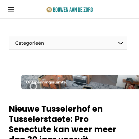
Aanmelden
Algemene voorwaarden
Bedrijven
Categorieën
Bouwen aan de Zorg | Vakblad over bouw en
ontwikkeling in de zorg
Contact
Productinformatie
Direct contact
Ontspanningsruimte.
Evenementen
Evenement aanmelden
Jaarboek
Nieuwe Tusselerhof en
Jubileumboek
Tusselerstaete: Pro
Ziekenhuizen
Meest gelezen
Senectute kan weer meer
Woonzorg & Verpleeghuizen
Nieuwsbrief