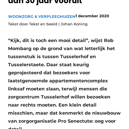
dan 30 jaar vooruit
Podcasts
Privéklinieken
Privacy / Cookie statement
1 december 2020
WOONZORG & VERPLEEGHUIZEN
Laboratoria
Vacature aanmelden
Tekst door Tekst en beeld | Johan Koning
Vacatures
“Kijk, dit is toch een mooi detail”, wijst Rob
Video’s
Mombarg op de grond van wat letterlijk het
tussenstuk is tussen Tusselerhof en
Tusselerstaete. Daar staat keurig
geprojecteerd dat bezoekers voor
laatstgenoemde appartementencomplex
linksaf moeten slaan, terwijl mensen die
zorgcentrum Tusselerhof willen bezoeken
naar rechts moeten. Een klein detail
misschien, maar dat kenmerkt de nieuwbouw
van zorgorganisatie Pro Senectute: oog voor