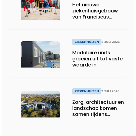
Het nieuwe
ziekenhuisgebouw
van Franciscus
Gasthuis is open!
ZIEKENHUIZEN
8 JULI 2026
Modulaire units
groeien uit tot vaste
waarde in
zorgprojecten
ZIEKENHUIZEN
3 JULI 2026
Zorg, architectuur en
landschap komen
samen tijdens
vernieuwbouw
Noordwest
Ziekenhuisgroep