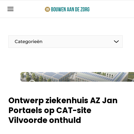
Aanmelden
Algemene voorwaarden
Bedrijven
Categorieën
Bouwen aan de Zorg | Vakblad over bouw en
ontwikkeling in de zorg
Contact
Productinformatie
Direct contact
Evenementen
Evenement aanmelden
Jaarboek
Ontwerp ziekenhuis AZ Jan
Jubileumboek
Portaels op CAT-site
Ziekenhuizen
Meest gelezen
Vilvoorde onthuld
Woonzorg & Verpleeghuizen
Nieuwsbrief