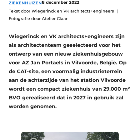
8 december 2022
ZIEKENHUIZEN
Podcasts
Privéklinieken
Tekst door Wiegerinck en VK architects+engineers
Privacy / Cookie statement
Fotografie door Atelier Claar
Laboratoria
Vacature aanmelden
Vacatures
Wiegerinck en VK architects+engineers zijn
als architectenteam geselecteerd voor het
Video’s
ontwerp van een nieuw ziekenhuisgebouw
voor AZ Jan Portaels in Vilvoorde, België. Op
de CAT-site, een voormalig industrieterrein
aan de achterzijde van het station Vilvoorde
wordt een compact ziekenhuis van 29.000 m²
BVO gerealiseerd dat in 2027 in gebruik zal
worden genomen.