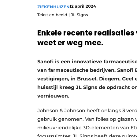
12 april 2024
Privacy / Cookie statement
ZIEKENHUIZEN
Tekst en beeld | JL Signs
Vacature aanmelden
Vacatures
Enkele recente realisaties
Video’s
weet er weg mee.
Sanofi is een innovatieve farmaceutis
van farmaceutische bedrijven. Sanofi 
vestigingen, in Brussel, Diegem, Geel
huisstijl kreeg JL Signs de opdracht 
vernieuwen.
Johnson & Johnson heeft onlangs 3 verd
gebruik genomen. Van folies op glazen
milieuvriendelijke 3D-elementen van Etr
focusruimtes: JL Signs heeft deze ruimt