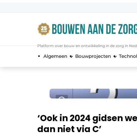
Aanmelden
Algemene voorwaarden
Bedrijven
Platform over bouw en ontwikkeling in de zorg in Ned
Bouwen aan de Zorg | Vakblad over 
Algemeen
Bouwprojecten
Techno
Contact
Direct contact
Evenement aanmelden
Jaarboek
Jubileumboek
Meest gelezen
‘Ook in 2024 gidsen we
Nieuwsbrief
dan niet via C’
Podcasts