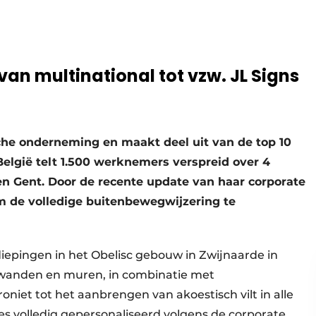
 van multinational tot vzw. JL Signs
che onderneming en maakt deel uit van de top 10
België telt 1.500 werknemers verspreid over 4
 en Gent. Door de recente update van haar corporate
om de volledige buitenbewegwijzering te
iepingen in het Obelisc gebouw in Zwijnaarde in
 wanden en muren, in combinatie met
oniet tot het aanbrengen van akoestisch vilt in alle
es volledig gepersonaliseerd volgens de corporate