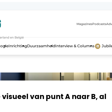
Magazines
Podcasts
Adv
erland en België
bouw en ontwikkeling in de zorg
logie
Inrichting
Duurzaamheid
Interview & Columns
Jubi
 visueel van punt A naar B, al