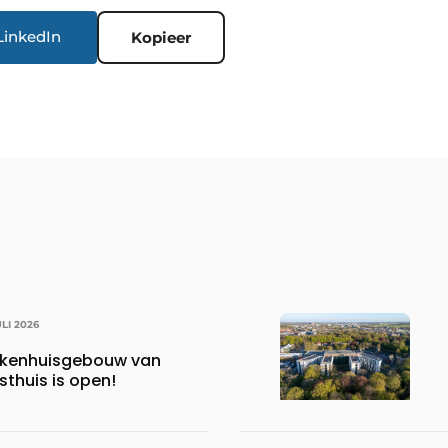
LinkedIn
Kopieer
ULI 2026
iekenhuisgebouw van
thuis is open!