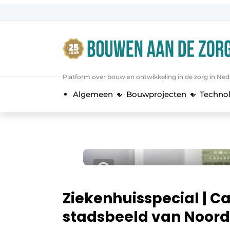
Aanmelden
Algemene voorwaarden
Bedrijven
Platform over bouw en ontwikkeling in de zorg in Ned
Bouwen aan de Zorg | Vakblad over 
Algemeen
Bouwprojecten
Techno
Contact
Direct contact
Evenement aanmelden
Jaarboek
Jubileumboek
Meest gelezen
Ziekenhuisspecial | C
Nieuwsbrief
stadsbeeld van Noor
Podcasts