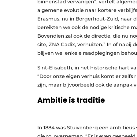
binnenstad vervangen”, vertelt algeme
algemene evolutie naar kortere verblijf
Erasmus, nu in Borgerhout-Zuid, naar d
bereikten we ook de nodige kritische m
Bovendien zal ook de directie, die nu no
site, ZNA Cadix, verhuizen.” In of nabi
blijven wel enkele raadplegingen beho
Sint-Elisabeth, in het historische hart v
“Door onze eigen verhuis komt er zelfs r
zijn, maar bijvoorbeeld ook de aanpak va
Ambitie is traditie
In 1884 was Stuivenberg een ambitieus 
die rol overnemen. “Er is even gespee