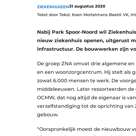
31 augustus 2020
Privacy / Cookie statement
ZIEKENHUIZEN
Tekst door Tekst: Koen Mortelmans Beeld: VK, I
Vacature aanmelden
Vacatures
Nabij Park Spoor-Noord wil Ziekenhu
Video’s
nieuw ziekenhuis openen, uitgerust m
infrastructuur. De bouwwerken zijn vo
De groep ZNA omvat drie algemene en z
en een woonzorgcentrum. Hij stelt als 
zowat 6.000 mensen te werk. De voorges
middeleeuwen. Later ressorteerden de 
OCMW, dat nog altijd de eigenaar is va
verzelfstandiging tot de oprichting van
gebouw.
“Oorspronkelijk moest de nieuwbouw vo