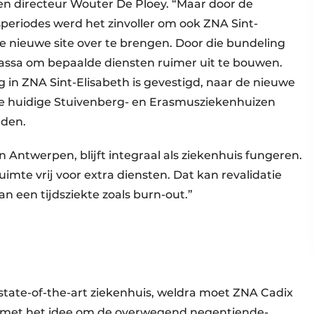
en directeur Wouter De Ploey. “Maar door de
speriodes werd het zinvoller om ook ZNA Sint-
e nieuwe site over te brengen. Door die bundeling
assa om bepaalde diensten ruimer uit te bouwen.
g in ZNA Sint-Elisabeth is gevestigd, naar de nieuwe
j de huidige Stuivenberg- en Erasmusziekenhuizen
uden.
an Antwerpen, blijft integraal als ziekenhuis fungeren.
uimte vrij voor extra diensten. Dat kan revalidatie
n een tijdsziekte zoals burn-out.”
state-of-the-art ziekenhuis, weldra moet ZNA Cadix
ld met het idee om de overwegend negentiende-