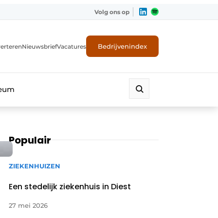
Volg ons op
Bedrijvenindex
erteren
Nieuwsbrief
Vacatures
leum
Populair
ZIEKENHUIZEN
Een stedelijk ziekenhuis in Diest
27 mei 2026