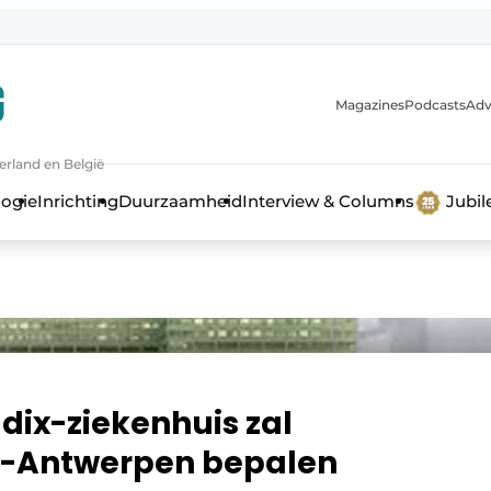
Magazines
Podcasts
Adv
erland en België
bouw en ontwikkeling in de zorg
logie
Inrichting
Duurzaamheid
Interview & Columns
Jubi
adix-ziekenhuis zal
d-Antwerpen bepalen