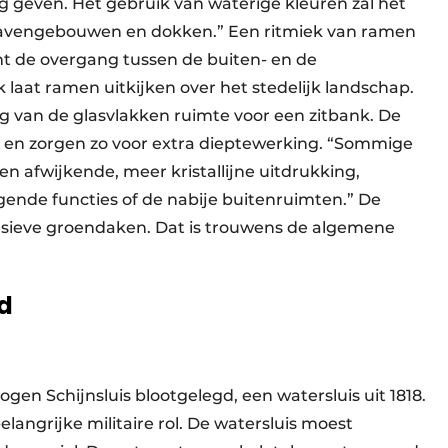
ning geven. Het gebruik van waterige kleuren zal het
 havengebouwen en dokken.” Een ritmiek van ramen
t de overgang tussen de buiten- en de
 laat ramen uitkijken over het stedelijk landschap.
g van de glasvlakken ruimte voor een zitbank. De
k en zorgen zo voor extra dieptewerking. “Sommige
en afwijkende, meer kristallijne uitdrukking,
gende functies of de nabije buitenruimten.” De
sieve groendaken. Dat is trouwens de algemene
d
en Schijnsluis blootgelegd, een watersluis uit 1818.
langrijke militaire rol. De watersluis moest