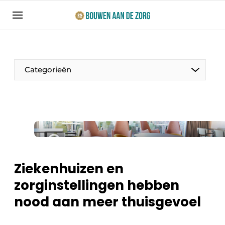
Aanmelden
Algemene voorwaarden
Bedrijven
Categorieën
Bouwen aan de Zorg | Vakblad over bouw en
ontwikkeling in de zorg
Contact
Productinformatie
Direct contact
Evenementen
Evenement aanmelden
Jaarboek
Ziekenhuizen en
Jubileumboek
zorginstellingen hebben
Ziekenhuizen
Meest gelezen
nood aan meer thuisgevoel
Woonzorg & Verpleeghuizen
Nieuwsbrief