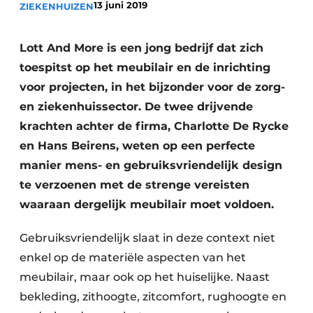
13 juni 2019
ZIEKENHUIZEN
Podcasts
Privéklinieken
Privacy / Cookie statement
Laboratoria
Lott And More is een jong bedrijf dat zich
Vacature aanmelden
toespitst op het meubilair en de inrichting
Vacatures
voor projecten, in het bijzonder voor de zorg-
Video’s
en ziekenhuissector. De twee drijvende
krachten achter de firma, Charlotte De Rycke
en Hans Beirens, weten op een perfecte
manier mens- en gebruiksvriendelijk design
te verzoenen met de strenge vereisten
waaraan dergelijk meubilair moet voldoen.
Gebruiksvriendelijk slaat in deze context niet
enkel op de materiële aspecten van het
meubilair, maar ook op het huiselijke. Naast
bekleding, zithoogte, zitcomfort, rughoogte en